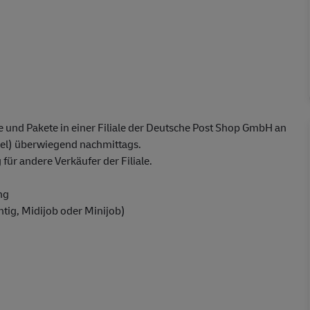
 und Pakete in einer Filiale der Deutsche Post Shop GmbH an
l) überwiegend nachmittags.
ür andere Verkäufer der Filiale.
ng
chtig, Midijob oder Minijob)