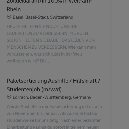
Zolldeklarant/in 100% in Weil-am-
Rhein
Ubicación
Basel, Basel-Stadt, Switzerland
HEUTE HELFEN SIE NOCH, UNSERE
LAUFZEITEN ZU VERBESSERN. MORGEN
SCHON HELFEN SIE DABEI, DAS LEBEN VON
MENSCHEN ZU VERBESSERN. Wie kann man
voraussehen, was sich alles in der Welt
verändern wird? Die...
Paketsortierung Aushilfe / Hilfskraft /
Studentenjob (m/w/d)
Ubicación
Lörrach, Baden-Württemberg, Germany
Werde Aushilfe in der Paketsortierung in Lörrach
von November bis Januar . Als Aushilfe bist du
stundenweise für uns tätig. Nach einer bezahlten
Einarbeitung kannst du sofort in deinem neuen