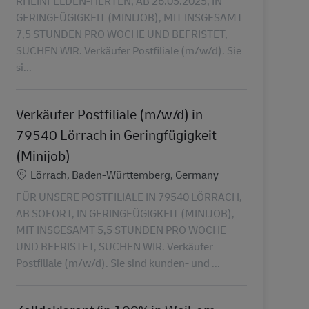
RHEINFELDEN-HERTEN, AB 26.05.2025, IN
GERINGFÜGIGKEIT (MINIJOB), MIT INSGESAMT
7,5 STUNDEN PRO WOCHE UND BEFRISTET,
SUCHEN WIR. Verkäufer Postfiliale (m/w/d). Sie
si...
Verkäufer Postfiliale (m/w/d) in
79540 Lörrach in Geringfügigkeit
(Minijob)
Ubicación
Lörrach, Baden-Württemberg, Germany
FÜR UNSERE POSTFILIALE IN 79540 LÖRRACH,
AB SOFORT, IN GERINGFÜGIGKEIT (MINIJOB),
MIT INSGESAMT 5,5 STUNDEN PRO WOCHE
UND BEFRISTET, SUCHEN WIR. Verkäufer
Postfiliale (m/w/d). Sie sind kunden- und ...