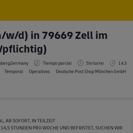
Skip to main content
Skip to main content
m/w/d) in 79669 Zell im
Vpflichtig)
mberg,Germany
Tiempo parcial
Sin turno
14.5
Temporal
Operativos
Deutsche Post Shop München GmbH
, AB SOFORT, IN TEILZEIT
 14,5 STUNDEN PRO WOCHE UND BEFRISTET, SUCHEN WIR