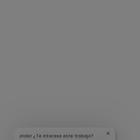
Cerrar notific
¡Hola! ¿Te interesa este trabajo?