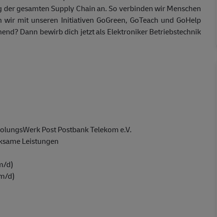
 der gesamten Supply Chain an. So verbinden wir Menschen
n wir mit unseren Initiativen GoGreen, GoTeach und GoHelp
nnend? Dann bewirb dich jetzt als Elektroniker Betriebstechnik
holungsWerk Post Postbank Telekom e.V.
rksame Leistungen
/m/d)
/m/d)