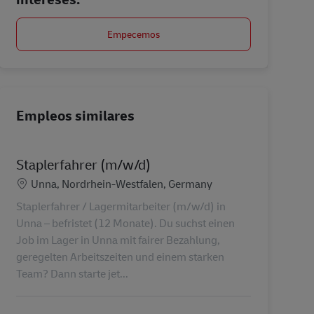
Empecemos
Empleos similares
Staplerfahrer (m/w/d)
Ubicación
Unna, Nordrhein-Westfalen, Germany
Staplerfahrer / Lagermitarbeiter (m/w/d) in
Unna – befristet (12 Monate). Du suchst einen
Job im Lager in Unna mit fairer Bezahlung,
geregelten Arbeitszeiten und einem starken
Team? Dann starte jet...