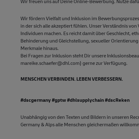
Wir freuen uns auf Deine Online-Bewerbung. Nutze dafür
Wir fördern Vielfalt und Inklusion im Bewerbungsprozes
in der sich alle akzeptiert fühlen. Unser Verständnis von 
Individuen machen. Es reicht damit über Geschlecht, ethn
Behinderung und Gleichstellung, sexueller Orientierung 
Merkmale hinaus.
Bei Fragen zur Inklusion steht Dir unsere Inklusionsbe
mareike.schaefer@dhl.com) gerne zur Verfügung.
MENSCHEN VERBINDEN. LEBEN VERBESSERN.
#dscgermany #gptw #dhlsupplychain #dscReken
Unabhängig von den Texten und Bildern in unseren Recr
Germany & Alps alle Menschen gleichermaßen willkom