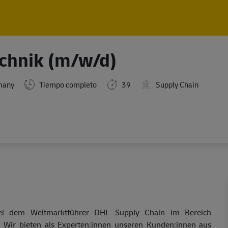
Skip to main content
Skip to main content
echnik (m/w/d)
many
Tiempo completo
39
Supply Chain
bei dem Weltmarktführer DHL Supply Chain im Bereich
s! Wir bieten als Experten:innen unseren Kunden:innen aus