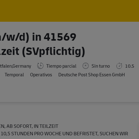
Skip to main content
Skip to main content
m/w/d) in 41569
eit (SVpflichtig)
tfalen,Germany
Tiempo parcial
Sin turno
10.5
Temporal
Operativos
Deutsche Post Shop Essen GmbH
, AB SOFORT, IN TEILZEIT
 10,5 STUNDEN PRO WOCHE UND BEFRISTET, SUCHEN WIR