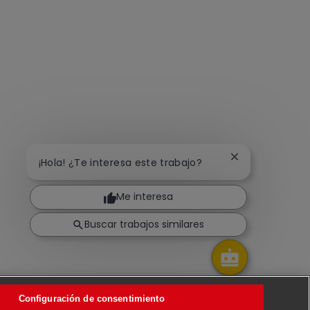
Cerrar notifica
¡Hola! ¿Te interesa este trabajo?
Me interesa
Buscar trabajos similares
Configuración de consentimiento