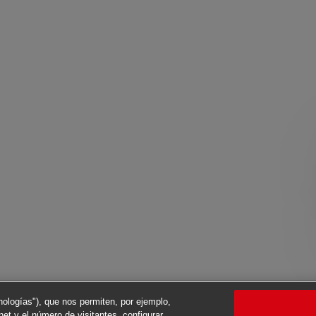
cnologías"), que nos permiten, por ejemplo,
net y el número de visitantes, configurar