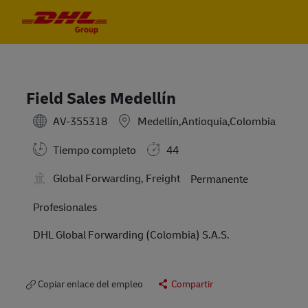
Skip to main content
Skip to main content
-
-
Field Sales Medellín
AV-355318
Medellín,Antioquia,Colombia
Tiempo completo
44
Global Forwarding, Freight
Permanente
Profesionales
DHL Global Forwarding (Colombia) S.A.S.
Copiar enlace del empleo
Compartir