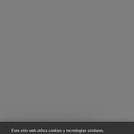
Este sitio web utiliza cookies y tecnologías similares,
Cerrar notificación 
¡Hola! ¿Te interesa este trabajo?