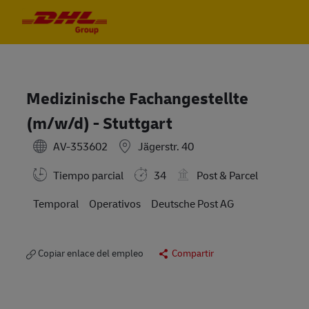
Skip to main content
Skip to main content
-
-
Medizinische Fachangestellte
(m/w/d) - Stuttgart
AV-353602
Jägerstr. 40
Tiempo parcial
34
Post & Parcel
Temporal
Operativos
Deutsche Post AG
Copiar enlace del empleo
Compartir