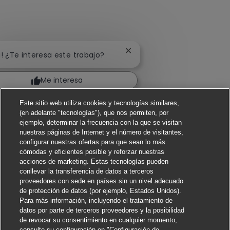
Cerrar notificación de chat
a! ¿Te interesa este trabajo?
Me interesa
Buscar trabajos similares
Este sitio web utiliza cookies y tecnologías similares,
(en adelante "tecnologías"), que nos permiten, por
ejemplo, determinar la frecuencia con la que se visitan
nuestras páginas de Internet y el número de visitantes,
configurar nuestras ofertas para que sean lo más
cómodas y eficientes posible y reforzar nuestras
acciones de marketing. Estas tecnologías pueden
conllevar la transferencia de datos a terceros
proveedores con sede en países sin un nivel adecuado
de protección de datos (por ejemplo, Estados Unidos).
Para más información, incluyendo el tratamiento de
datos por parte de terceros proveedores y la posibilidad
de revocar su consentimiento en cualquier momento,
consulte su configuración en "Configuración de