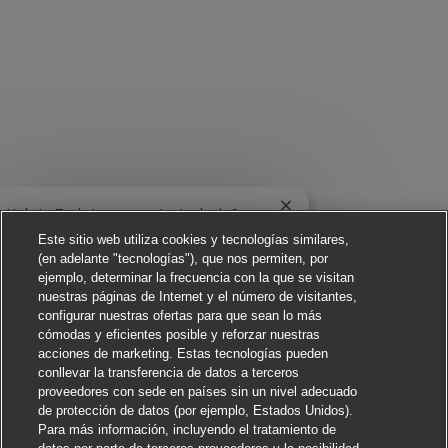
Cerrar notificación de
¡Hola! ¿Te interesa este trabajo?
Este sitio web utiliza cookies y tecnologías similares,
(en adelante "tecnologías"), que nos permiten, por
Me interesa
ejemplo, determinar la frecuencia con la que se visitan
nuestras páginas de Internet y el número de visitantes,
Buscar trabajos similares
configurar nuestras ofertas para que sean lo más
cómodas y eficientes posible y reforzar nuestras
acciones de marketing. Estas tecnologías pueden
conllevar la transferencia de datos a terceros
proveedores con sede en países sin un nivel adecuado
de protección de datos (por ejemplo, Estados Unidos).
Para más información, incluyendo el tratamiento de