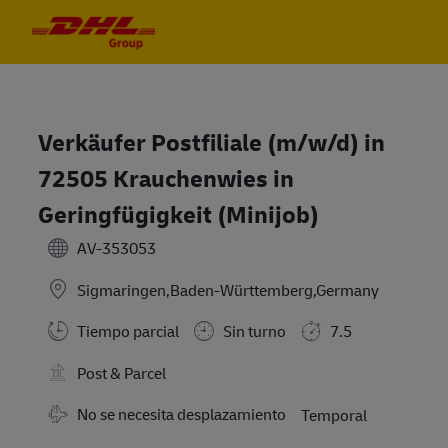
Skip to main content
Skip to main content
-
-
Verkäufer Postfiliale (m/w/d) in
72505 Krauchenwies in
Geringfügigkeit (Minijob)
AV-353053
Sigmaringen,Baden-Württemberg,Germany
Tiempo parcial
Sin turno
7.5
Post & Parcel
No se necesita desplazamiento
Temporal