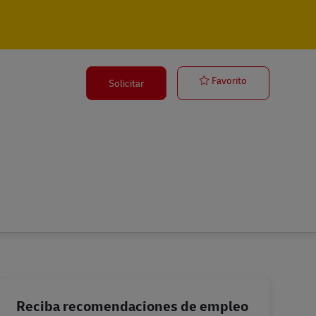
Postbote für B
Favorito
Solicitar
Reciba recomendaciones de empleo