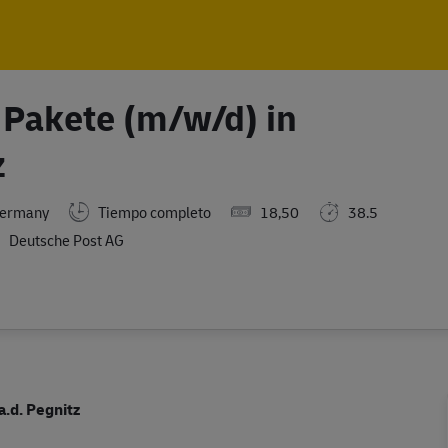
Skip to main content
Skip to main content
 Pakete (m/w/d) in
z
Germany
Tiempo completo
18,50
38.5
Deutsche Post AG
.d. Pegnitz