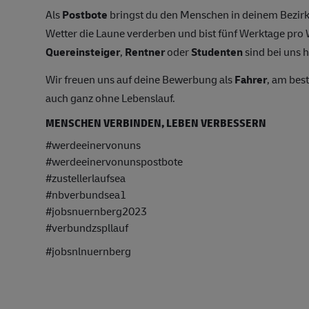
Als
Postbote
bringst du den Menschen in deinem Bezirk
Wetter die Laune verderben und bist fünf Werktage pr
Quereinsteiger
,
Rentner
oder
Studenten
sind bei uns h
Wir freuen uns auf deine Bewerbung als
Fahrer
, am bes
auch ganz ohne Lebenslauf.
MENSCHEN VERBINDEN, LEBEN VERBESSERN
#werdeeinervonuns
#werdeeinervonunspostbote
#zustellerlaufsea
#nbverbundsea1
#jobsnuernberg2023
#verbundzspllauf
#jobsnlnuernberg