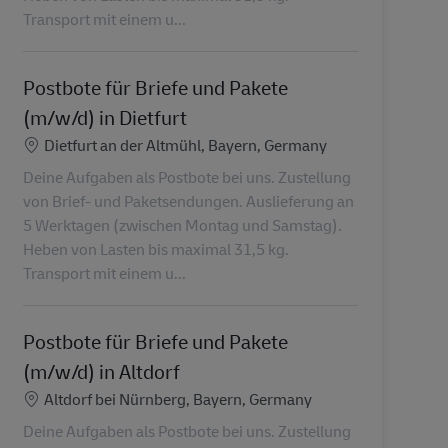
Transport mit einem u...
Postbote für Briefe und Pakete
(m/w/d) in Dietfurt
Ubicación
Dietfurt an der Altmühl, Bayern, Germany
Deine Aufgaben als Postbote bei uns. Zustellung
von Brief- und Paketsendungen. Auslieferung an
5 Werktagen (zwischen Montag und Samstag).
Heben von Lasten bis maximal 31,5 kg.
Transport mit einem u...
Postbote für Briefe und Pakete
(m/w/d) in Altdorf
Ubicación
Altdorf bei Nürnberg, Bayern, Germany
Deine Aufgaben als Postbote bei uns. Zustellung