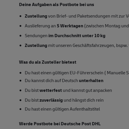
Deine Aufgaben als Postbote bei uns
Zustellung
von Brief- und Paketsendungen mit zur Ve
Auslieferung an
5 Werktagen
(zwischen Montag und
Sendungen
im Durchschnitt unter 10 kg
Zustellung
mit unseren Geschäftsfahrzeugen, bspw. 
Was du als Zusteller bietest
Du hast einen gültigen EU-Führerschein ( Manuelle 
Du kannst dich auf Deutsch
unterhalten
Du bist
wetterfest
und kannst gut anpacken
Du bist
zuverlässig
und hängst dich rein
Du hast einen gültigen Aufenthaltstitel
Werde Postbote bei Deutsche Post DHL