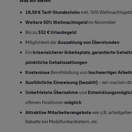
Was wir bieten
18,50 € Tarif-Stundenlohn
inkl. 50% Weihnachtsgeld,
Weitere 50% Weihnachtsgeld
im November
Bis zu
332 € Urlaubsgeld
Möglichkeit der
Auszahlung von Überstunden
Ein
krisensicherer Arbeitsplatz, garantierte Gehal
pünktliche Gehaltszahlungen
Kostenlose
Bereitstellung von
hochwertiger Arbeit
Ausführliche Einweisung (bezahlt)
– wir machen dich
Unbefristete Übernahme
und
Entwicklungsmöglic
offenen Positionen
möglich
Attraktive Mitarbeiterangebote
wie z.B. arbeitgeber
Rabatte bei Mobilfunkanbietern, etc.