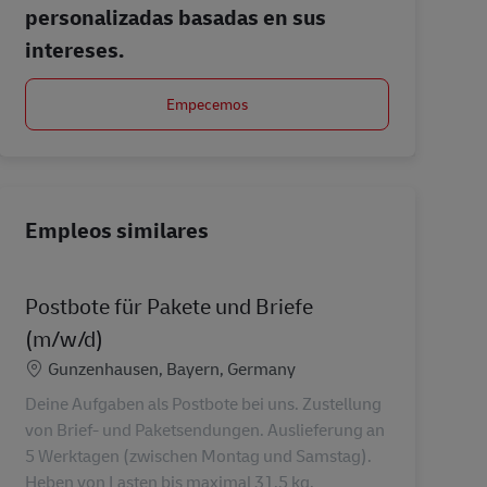
personalizadas basadas en sus
intereses.
Empecemos
Empleos similares
Postbote für Pakete und Briefe
(m/w/d)
Ubicación
Gunzenhausen, Bayern, Germany
Deine Aufgaben als Postbote bei uns. Zustellung
von Brief- und Paketsendungen. Auslieferung an
5 Werktagen (zwischen Montag und Samstag).
Heben von Lasten bis maximal 31,5 kg.