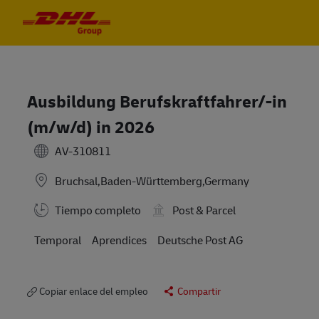
Skip to main content
Skip to main content
-
-
Ausbildung Berufskraftfahrer/-in
(m/w/d) in 2026
AV-310811
Bruchsal,Baden-Württemberg,Germany
Tiempo completo
Post & Parcel
Temporal
Aprendices
Deutsche Post AG
Copiar enlace del empleo
Compartir