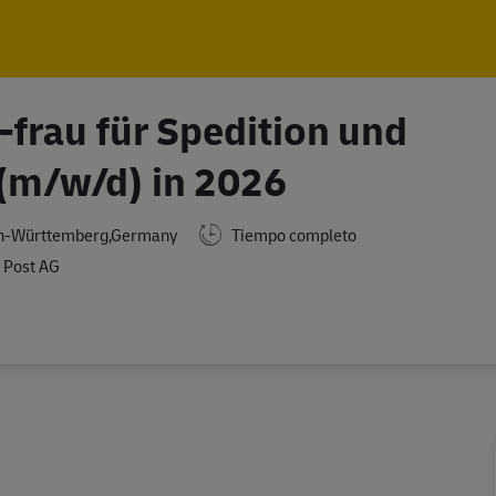
Skip to main content
Skip to main content
frau für Spedition und
 (m/w/d) in 2026
en-Württemberg,Germany
Tiempo completo
 Post AG