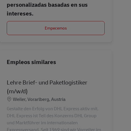
personalizadas basadas en sus
intereses.
Empecemos
Empleos similares
Lehre Brief- und Paketlogistiker
(m/w/d)
Ubicación
Weiler, Vorarlberg, Austria
Gestalte den Erfolg von DHL Express aktiv mit.
DHL Express ist Teil des Konzerns DHL Group
und Marktführer im internationalen
Expressversand. Seit 1969 sind wir Vorreiter im