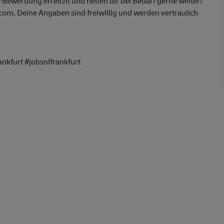
 Bewerbung erreicht und helfen dir bei Bedarf gerne weiter!
m. Deine Angaben sind freiwillig und werden vertraulich
kfurt #jobsnlfrankfurt