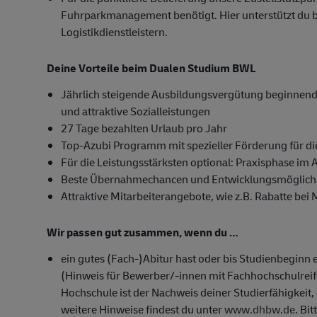
Fuhrparkmanagement benötigt. Hier unterstützt du 
Logistikdienstleistern.
Deine Vorteile beim Dualen Studium BWL
Jährlich steigende Ausbildungsvergütung beginnend 
und attraktive Sozialleistungen
27 Tage bezahlten Urlaub pro Jahr
Top-Azubi Programm mit spezieller Förderung für di
Für die Leistungsstärksten optional: Praxisphase im 
Beste Übernahmechancen und Entwicklungsmöglichk
Attraktive Mitarbeiterangebote, wie z.B. Rabatte bei
Wir passen gut zusammen, wenn du …
ein gutes (Fach-)Abitur hast oder bis Studienbeginn 
(Hinweis für Bewerber/-innen mit Fachhochschulrei
Hochschule ist der Nachweis deiner Studierfähigkeit, 
weitere Hinweise findest du unter
www.dhbw.de
. Bi