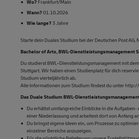
Wo?
Frankfurt/Main
Wann?
01.10.2026
Wie lange?
3 Jahre
Starte dein Duales Studium bei der Deutschen Post AG,
Bachelor of Arts, BWL-Dienstleistungsmanagement 
Du studierst BWL–Dienstleistungsmanagement mit dem
Stuttgart. Wir haben einen Studienplatz für dich reservi
Studium vierteljährlich ab.
Alle Informationen zum Studium findest du unter
http:
Das Duale Studium BWL-Dienstleistungsmanagement i
Du erhältst umfangreiche Einblicke in die Aufgaben
einer Niederlassung und arbeitest dort von Anfang an
Du bringst eigene Ideen ein, um Prozesse zu optimie
einzelner Bereiche anzuzeigen.
Für die pünktliche Belieferung unsere Zustellstützp