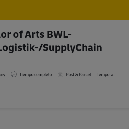
Skip to main content
Skip to main content
or of Arts BWL-
ogistik-/SupplyChain
any
Tiempo completo
Post & Parcel
Temporal