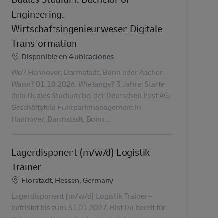
Engineering,
Wirtschaftsingenieurwesen Digitale
Transformation
Disponible en 4 ubicaciones
Wo? Hannover, Darmstadt, Bonn oder Aachen.
Wann? 01.10.2026. Wie lange? 3 Jahre. Starte
dein Duales Studium bei der Deutschen Post AG,
Geschäftsfeld Fuhrparkmanagement in
Hannover, Darmstadt, Bonn ...
Lagerdisponent (m/w/d) Logistik
Trainer
Ubicación
Florstadt, Hessen, Germany
Lagerdisponent (m/w/d) Logistik Trainer -
befristet bis zum 31.01.2027. Bist Du bereit für