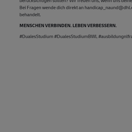
berücksichtigen sollten? Wir freuen uns, wenn uns deine
Bei Fragen wende dich direkt an handicap_naund@dhl.co
behandelt.
MENSCHEN VERBINDEN. LEBEN VERBESSERN.
#DualesStudium #DualesStudiumBWL #ausbildungnlfran