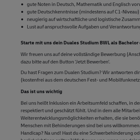
gute Noten in Deutsch, Mathematik und Englisch vor
gute Deutschkenntnisse (mindestens auf C1-Niveau)
neugierig auf wirtschaftliche und logistische Zusam
Lust auf anspruchsvolle Aufgaben und Verantwortun
Starte mit uns dein Duales Studium BWL als Bachelor 
Wir freuen uns auf deine vollständige Bewerbung (Ansch
dazu bitte auf den Button 'Jetzt Bewerben'.
Du hast Fragen zum Dualen Studium? Wir antworten di
(kostenfrei aus dem deutschen Fest- und Mobilfunknetz
Das ist uns wichtig
Bei uns heißt Inklusion ein Arbeitsumfeld schaffen, in d
respektiert und geschätzt fühlt. Und in dem alle Mitarbe
Weiterentwicklungsmöglichkeiten erhalten, die sie ben
Menschen mit Behinderungen sind bei uns willkommen
Handicap? Na und! Hast du eine Schwerbehinderung oder