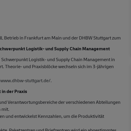
 NL Betrieb in Frankfurt am Main und der DHBW Stuttgart zum
Schwerpunkt Logistik- und Supply Chain Management
 Schwerpunkt Logistik- und Supply Chain Management in
ert. Theorie- und Praxisblöcke wechseln sich im 3-jährigen
//www.dhbw-stuttgart.de/
.
n der Praxis
- und Verantwortungsbereiche der verschiedenen Abteilungen
 mit.
ren und entwickelst Kennzahlen, um die Produktivität
unkte, Paketzentren und Briefzentren wird ein abgestimmtes