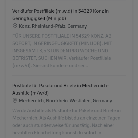
Verkäufer Postfiliale (m,w,d) in 54329 Konz in
Geringfügigkeit (Minijob)
Ubicación
Konz, Rheinland-Pfalz, Germany
FÜR UNSERE POSTFILIALE IN 54329 KONZ, AB
SOFORT, IN GERINGFÜGIGKEIT (MINIJOB), MIT
INSGESAMT 3,5 STUNDEN PRO WOCHE UND
BEFRISTET, SUCHEN WIR. Verkäufer Postfiliale
(m/w/d). Sie sind kunden- und ser...
Postbote für Pakete und Briefe in Mechernich–
Aushilfe (m/w/d)
Ubicación
Mechernich, Nordrhein-Westfalen, Germany
Werde Aushilfe als Postbote für Pakete und Briefe in
Mechernich. Als Aushilfe bist du an einzelnen Tagen
oder auch stundenweise für uns tätig. Nach einer
bezahlten Einarbeitung kannst du sofort in ...