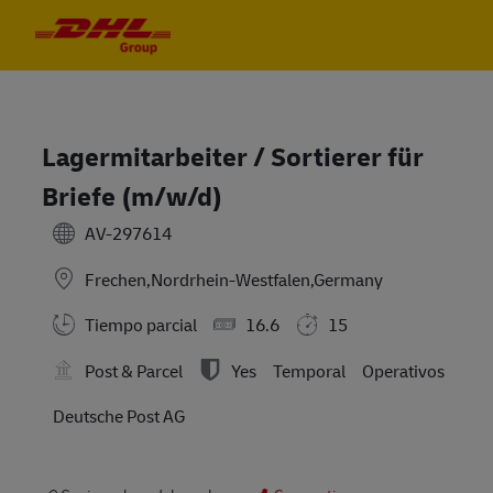
Skip to main content
Skip to main content
-
-
Lagermitarbeiter / Sortierer für
Briefe (m/w/d)
AV-297614
Frechen,Nordrhein-Westfalen,Germany
Tiempo parcial
16.6
15
Post & Parcel
Yes
Temporal
Operativos
Deutsche Post AG