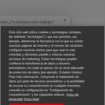
Cerrar notificación de c
¡Hola! ¿Te interesa este trabajo?
Este sitio web utiliza cookies y tecnologías similares,
Me interesa
(en adelante "tecnologías"), que nos permiten, por
ejemplo, determinar la frecuencia con la que se visitan
Buscar trabajos similares
nuestras páginas de Internet y el número de visitantes,
configurar nuestras ofertas para que sean lo más
cómodas y eficientes posible y reforzar nuestras
acciones de marketing. Estas tecnologías pueden
conllevar la transferencia de datos a terceros
proveedores con sede en países sin un nivel adecuado
de protección de datos (por ejemplo, Estados Unidos).
Para más información, incluyendo el tratamiento de
datos por parte de terceros proveedores y la posibilidad
de revocar su consentimiento en cualquier momento,
consulte su configuración en "Configuración de
consentimiento" y los siguientes enlaces
Aviso de
Solicitar
privacidad
Aviso legal