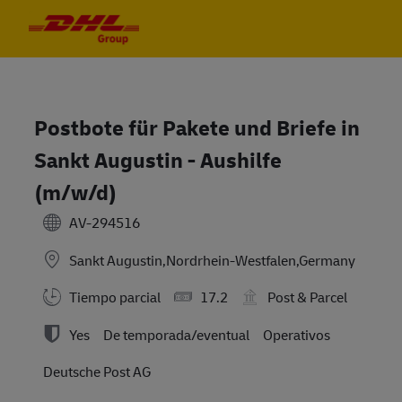
Skip to main content
Skip to main content
-
-
Postbote für Pakete und Briefe in
Sankt Augustin - Aushilfe
(m/w/d)
AV-294516
Sankt Augustin,Nordrhein-Westfalen,Germany
Tiempo parcial
17.2
Post & Parcel
Yes
De temporada/eventual
Operativos
Deutsche Post AG