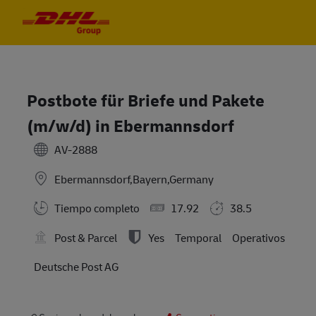
Skip to main content
Skip to main content
-
-
Postbote für Briefe und Pakete
(m/w/d) in Ebermannsdorf
AV-2888
Ebermannsdorf,Bayern,Germany
Tiempo completo
17.92
38.5
Post & Parcel
Yes
Temporal
Operativos
Deutsche Post AG