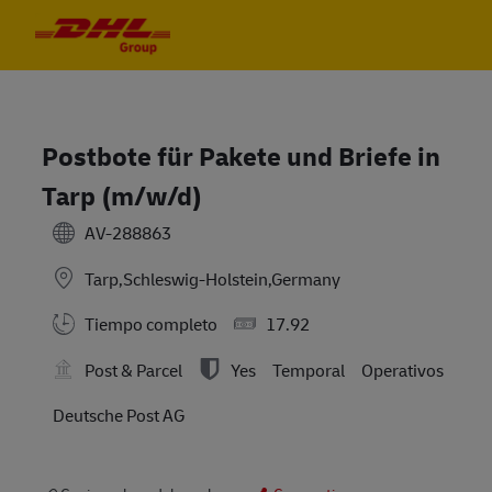
Skip to main content
Skip to main content
-
-
Postbote für Pakete und Briefe in
Tarp (m/w/d)
AV-288863
Tarp,Schleswig-Holstein,Germany
Tiempo completo
17.92
Post & Parcel
Yes
Temporal
Operativos
Deutsche Post AG