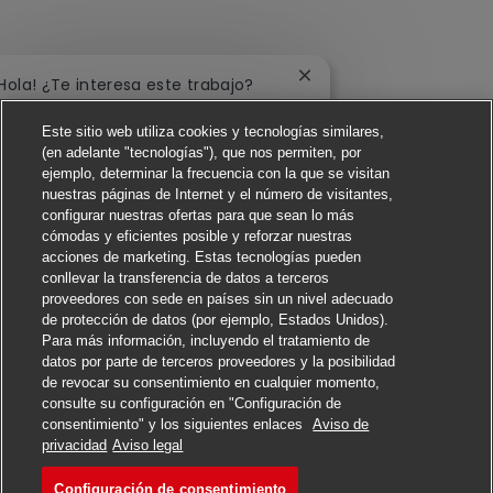
Cerrar notificación de c
¡Hola! ¿Te interesa este trabajo?
Este sitio web utiliza cookies y tecnologías similares,
Me interesa
(en adelante "tecnologías"), que nos permiten, por
ejemplo, determinar la frecuencia con la que se visitan
Buscar trabajos similares
nuestras páginas de Internet y el número de visitantes,
configurar nuestras ofertas para que sean lo más
cómodas y eficientes posible y reforzar nuestras
acciones de marketing. Estas tecnologías pueden
conllevar la transferencia de datos a terceros
proveedores con sede en países sin un nivel adecuado
de protección de datos (por ejemplo, Estados Unidos).
Para más información, incluyendo el tratamiento de
datos por parte de terceros proveedores y la posibilidad
de revocar su consentimiento en cualquier momento,
consulte su configuración en "Configuración de
consentimiento" y los siguientes enlaces
Aviso de
Solicitar
privacidad
Aviso legal
Configuración de consentimiento