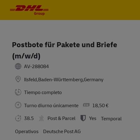
Skip to main content
Skip to main content
-
-
Postbote für Pakete und Briefe
(m/w/d)
AV-288084
Ilsfeld,Baden-Württemberg,Germany
Tiempo completo
Turno diurno únicamente
18,50 €
38.5
Post & Parcel
Yes
Temporal
Operativos
Deutsche Post AG