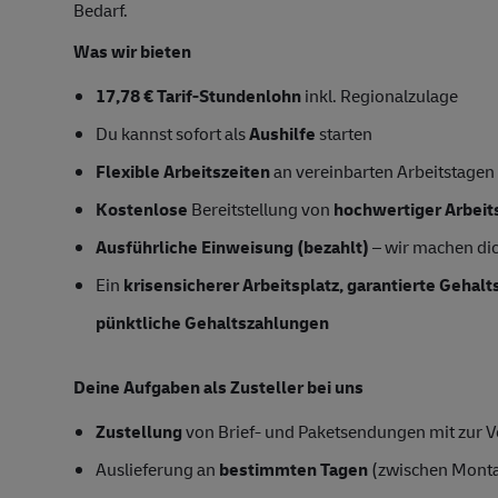
Bedarf.
Was wir bieten
17,78 € Tarif-Stundenlohn
inkl. Regionalzulage
Du kannst sofort als
Aushilfe
starten
Flexible Arbeitszeiten
an vereinbarten Arbeitstagen
Kostenlose
Bereitstellung von
hochwertiger Arbeit
Ausführliche Einweisung (bezahlt)
– wir machen dich
Ein
krisensicherer Arbeitsplatz, garantierte Gehal
pünktliche Gehaltszahlungen
Deine Aufgaben als Zusteller bei uns
Zustellung
von Brief- und Paketsendungen mit zur Ve
Auslieferung an
bestimmten Tagen
(zwischen Mont