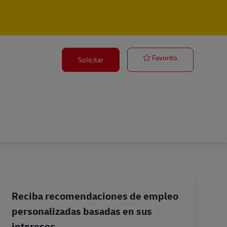
Postbote für P
Favorito
Solicitar
Reciba recomendaciones de empleo
personalizadas basadas en sus
intereses.