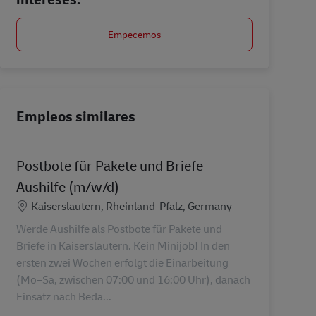
Empecemos
Empleos similares
Postbote für Pakete und Briefe –
Aushilfe (m/w/d)
Ubicación
Kaiserslautern, Rheinland-Pfalz, Germany
Werde Aushilfe als Postbote für Pakete und
Briefe in Kaiserslautern. Kein Minijob! In den
ersten zwei Wochen erfolgt die Einarbeitung
(Mo–Sa, zwischen 07:00 und 16:00 Uhr), danach
Einsatz nach Beda...