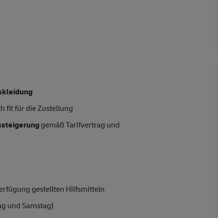
skleidung
 fit für die Zustellung
tssteigerung
gemäß Tarifvertrag und
rfügung gestellten Hilfsmitteln
ag und Samstag)