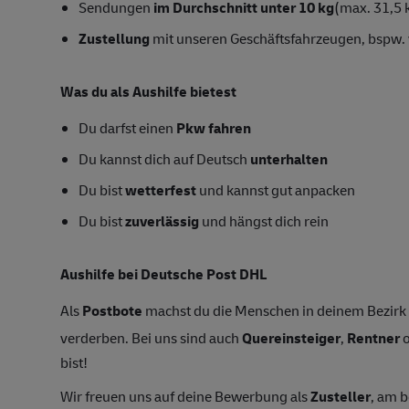
Sendungen
im Durchschnitt unter 10 kg
(max. 31,5 
Zustellung
mit unseren Geschäftsfahrzeugen, bspw. 
Was du als Aushilfe bietest
Du darfst einen
Pkw fahren
Du kannst dich auf Deutsch
unterhalten
Du bist
wetterfest
und kannst gut anpacken
Du bist
zuverlässig
und hängst dich rein
Aushilfe bei Deutsche Post DHL
Als
Postbote
machst du die Menschen in deinem Bezirk g
verderben. Bei uns sind auch
Quereinsteiger
,
Rentner
o
bist!
Wir freuen uns auf deine Bewerbung als
Zusteller
, am 