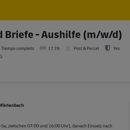
Skip to main content
Skip to main content
 Briefe - Aushilfe (m/w/d)
Tiempo completo
17.78
Post & Parcel
Yes
AG
n Mörlenbach
–Sa, zwischen 07:00 und 16:00 Uhr), danach Einsatz nach