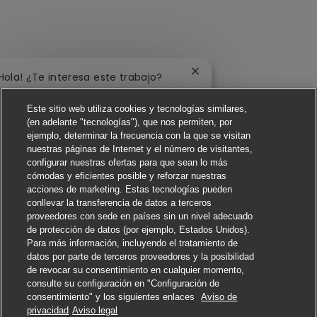
Cerrar notificación de c
¡Hola! ¿Te interesa este trabajo?
Este sitio web utiliza cookies y tecnologías similares,
Me interesa
(en adelante "tecnologías"), que nos permiten, por
ejemplo, determinar la frecuencia con la que se visitan
Buscar trabajos similares
nuestras páginas de Internet y el número de visitantes,
configurar nuestras ofertas para que sean lo más
cómodas y eficientes posible y reforzar nuestras
acciones de marketing. Estas tecnologías pueden
conllevar la transferencia de datos a terceros
proveedores con sede en países sin un nivel adecuado
de protección de datos (por ejemplo, Estados Unidos).
Para más información, incluyendo el tratamiento de
datos por parte de terceros proveedores y la posibilidad
de revocar su consentimiento en cualquier momento,
consulte su configuración en "Configuración de
consentimiento" y los siguientes enlaces
Aviso de
Solicitar
privacidad
Aviso legal