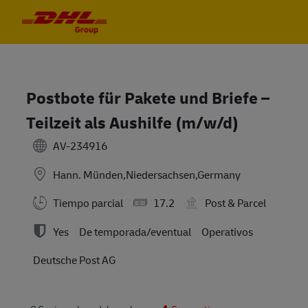
Skip to main content
Skip to main content
-
-
Postbote für Pakete und Briefe –
Teilzeit als Aushilfe (m/w/d)
AV-234916
Hann. Münden,Niedersachsen,Germany
Tiempo parcial
17.2
Post & Parcel
Yes
De temporada/eventual
Operativos
Deutsche Post AG