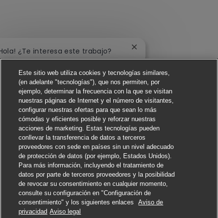
Cerrar notificación de c
¡Hola! ¿Te interesa este trabajo?
Este sitio web utiliza cookies y tecnologías similares,
Me interesa
(en adelante "tecnologías"), que nos permiten, por
ejemplo, determinar la frecuencia con la que se visitan
Buscar trabajos similares
nuestras páginas de Internet y el número de visitantes,
configurar nuestras ofertas para que sean lo más
cómodas y eficientes posible y reforzar nuestras
acciones de marketing. Estas tecnologías pueden
conllevar la transferencia de datos a terceros
proveedores con sede en países sin un nivel adecuado
de protección de datos (por ejemplo, Estados Unidos).
Para más información, incluyendo el tratamiento de
datos por parte de terceros proveedores y la posibilidad
de revocar su consentimiento en cualquier momento,
consulte su configuración en "Configuración de
consentimiento" y los siguientes enlaces
Aviso de
Solicitar
privacidad
Aviso legal