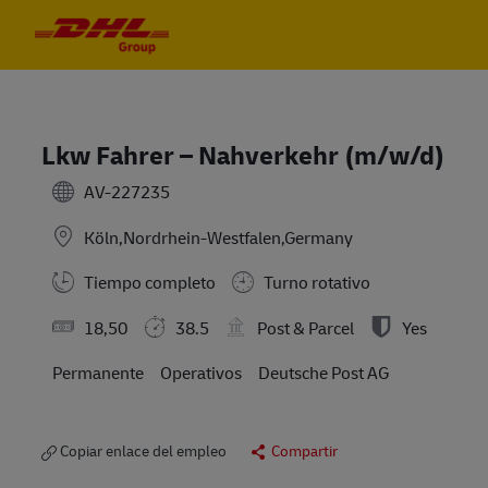
Skip to main content
Skip to main content
-
-
Lkw Fahrer – Nahverkehr (m/w/d)
AV-227235
Köln,Nordrhein-Westfalen,Germany
Tiempo completo
Turno rotativo
18,50
38.5
Post & Parcel
Yes
Permanente
Operativos
Deutsche Post AG
Copiar enlace del empleo
Compartir