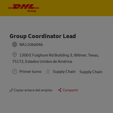
Skip to main content
Skip to main content
-
-
Group Coordinator Lead
NA11066046
1300 E Fulghum Rd Building 3, Wilmer, Texas,
75172, Estados Unidos de América
Primer turno
Supply Chain
Supply Chain
Copiar enlace del empleo
Compartir