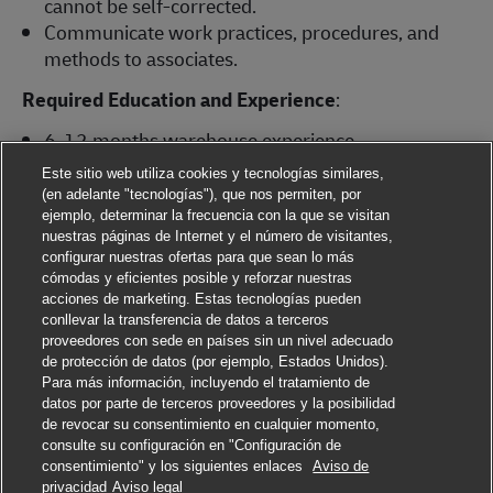
cannot be self-corrected.
Communicate work practices, procedures, and
methods to associates.
Required Education and Experience
:
6-12 months warehouse experience
6-12 months forklift operation experience
Este sitio web utiliza cookies y tecnologías similares,
High School Diploma or equivalent, preferred
(en adelante "tecnologías"), que nos permiten, por
Forklift operator certificate or satisfactory
ejemplo, determinar la frecuencia con la que se visitan
nuestras páginas de Internet y el número de visitantes,
completion of a forklift-training program within
configurar nuestras ofertas para que sean lo más
the first 30 days of employment, preferred
cómodas y eficientes posible y reforzar nuestras
acciones de marketing. Estas tecnologías pueden
Our Organization is an equal opportunity employer.
conllevar la transferencia de datos a terceros
Cerrar not
¡Hola! ¿Te interesa este trabajo?
proveedores con sede en países sin un nivel adecuado
#LI-DNI
de protección de datos (por ejemplo, Estados Unidos).
#LI-Onsite
Me interesa
Para más información, incluyendo el tratamiento de
datos por parte de terceros proveedores y la posibilidad
Buscar trabajos similares
de revocar su consentimiento en cualquier momento,
consulte su configuración en "Configuración de
Reciba recomendaciones de empleo
consentimiento" y los siguientes enlaces
Aviso de
Solicitar
privacidad
Aviso legal