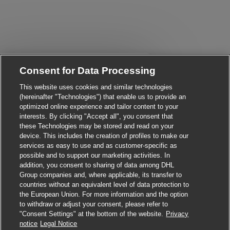
Close chatbot notificati
Hi There!
Consent for Data Processing
Are you interested in this job?
This website uses cookies and similar technologies
(hereinafter "Technologies") that enable us to provide an
I'm interested
Similar Jobs
optimized online experience and tailor content to your
interests. By clicking "Accept all", you consent that
these Technologies may be stored and read on your
device. This includes the creation of profiles to make our
services as easy to use and as customer-specific as
possible and to support our marketing activities. In
addition, you consent to sharing of data among DHL
Group companies and, where applicable, its transfer to
countries without an equivalent level of data protection to
the European Union. For more information and the option
to withdraw or adjust your consent, please refer to
"Consent Settings" at the bottom of the website.
Privacy
Apply for this job
notice
Legal Notice