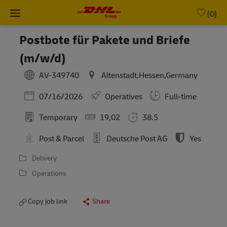
Skip to main content
-
(0)
Postbote für Pakete und Briefe
(m/w/d)
AV-349740
Altenstadt,Hessen,Germany
Posted Date
07/16/2026
Operatives
Full-time
Temporary
19,02
38.5
Post & Parcel
Deutsche Post AG
Yes
Delivery
Operations
Copy job link
Share