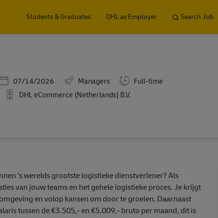
Skip to main content
Students & Graduates
DHL as Employer
Search Job
Posted Date
07/14/2026
Managers
Full-time
DHL eCommerce (Netherlands) B.V.
innen ’s werelds grootste logistieke dienstverlener? Als
ties van jouw teams en het gehele logistieke proces. Je krijgt
omgeving en volop kansen om door te groeien. Daarnaast
alaris tussen de €3.505,- en €5.009,- bruto per maand, dit is