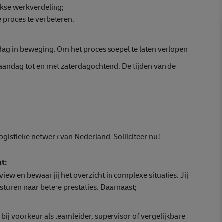
jkse werkverdeling;
 proces te verbeteren.
r dag in beweging. Om het proces soepel te laten verlopen
aandag tot en met zaterdagochtend. De tijden van de
logistieke netwerk van Nederland. Solliciteer nu!
t:
view en bewaar jij het overzicht in complexe situaties. Jij
sturen naar betere prestaties. Daarnaast;
 bij voorkeur als teamleider, supervisor of vergelijkbare