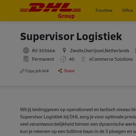
Frontline
Office
-
Supervisor Logistiek
AV-303666
Zwolle,Overijssel,Netherlands
Permanent
40
eCommerce Solutions
Copy job link
Share
Wil jij leidinggeven op operationeel en tactisch niveau b
Supervisor Logistiek bij DHL zorg je voor optimale presta
veel verantwoordelijkheid binnen een dynamische werk
kun je rekenen op een fulltime baan in de 3 ploegen en s