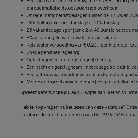
Een salaris tussen de €2.948,- en €4.048,- bruto per
onregelmatigheidstoeslagen nog overheen;
Onregelmatigheidstoeslagen tussen de 12,5% en 30% 
Uitbetaling overwerktoeslag tot 50% toeslag;
23 vakantiedagen per jaar o.b.v. 40 uur (je hebt de m
8% vakantiegeld van jouw bruto jaarsalaris;
Reiskostenvergoeding van € 0,23,- per kilometer tot 3
Goede pensioenregeling;
Opleidingen en trainingsmogelijkheden;
Een hecht en gezellig team, met collega’s die altijd vo
Een betrouwbare werkgever met toekomstperspectie
Mooie doorgroeikansen: binnen je eigen afdeling of e
Spreekt deze functie jou aan? Twijfel dan niet en sollicite
Heb je nog vragen na het lezen van deze vacature? Onze r
vacature. Je kunt haar bereiken via 06-49290648 of ma
#operatie
#LI-DNP