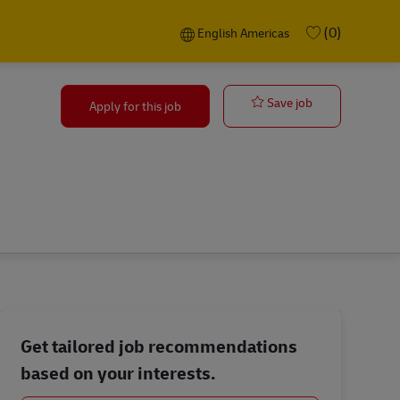
Language selected
English Americas
(0)
English Americas
Supervisor Log
Save job
Apply for this job
Get tailored job recommendations
based on your interests.