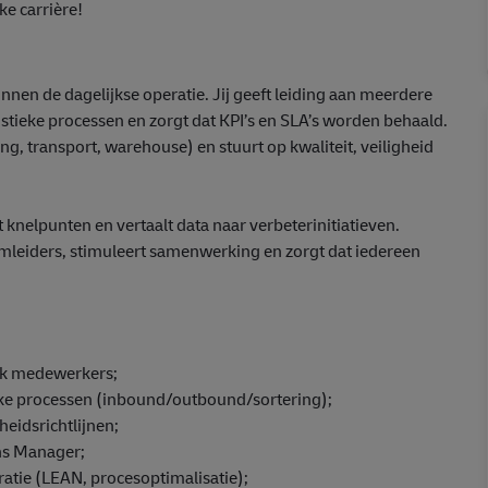
ke carrière!
binnen de dagelijkse operatie. Jij geeft leiding aan meerdere
stieke processen en zorgt dat KPI’s en SLA’s worden behaald.
ng, transport, warehouse) en stuurt op kwaliteit, veiligheid
 knelpunten en vertaalt data naar verbeterinitiatieven.
amleiders, stimuleert samenwerking en zorgt dat iedereen
iek medewerkers;
eke processen (inbound/outbound/sortering);
heidsrichtlijnen;
ns Manager;
atie (LEAN, procesoptimalisatie);