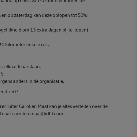
 maand op basis van 40 uur hier komen de
en op zaterdag kan deze oplopen tot 50%;
ogelijkheid om 13 extra dagen bij te kopen);
0 kilometer enkele reis;
or elkaar klaarstaan;
f;
rgens anders in de organisatie.
er direct!
ecruiter Carolien Maat kan je alles vertellen over de
il naar carolien.maat@dhl.com.