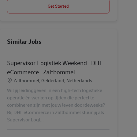
Get Started
Similar Jobs
Supervisor Logistiek Weekend | DHL
eCommerce | Zaltbommel
Location
Zaltbommel, Gelderland, Netherlands
Wil jij leidinggeven in een high-tech logistieke
operatie én werken op tijden die perfect te
combineren zijn met jouw leven doordeweeks?
Bij DHL eCommerce in Zaltbommel stuur jij als
Supervisor Logi...