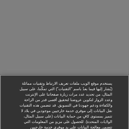
يستخدم موقع الويب ملفات تعريف الارتباط وتقنيات مماثلة
(يُشار إليها فيما بعدُ باسم "التقنيات") التي تمكِّننا، على سبيل
المثال، من تحديد عدد مرات زيارة صفحاتنا على الإنترنت
وعدد الزوار لتكوين عروضنا لتحقيق أقصى قدر من الراحة
والكفاءة ودعم جهودنا في التسويق. قد تتضمن هذه التقنيات
نقل البيانات إلى موفري خدمة خارجيين موجودين في بلاد لا
تتميز بمستوى كافٍ من حماية البيانات (على سبيل المثال،
الولايات المتحدة). للحصول على مزيدٍ من المعلومات التي
تتضمن معالجة البيانات على يد موفري خدمة خارجيين