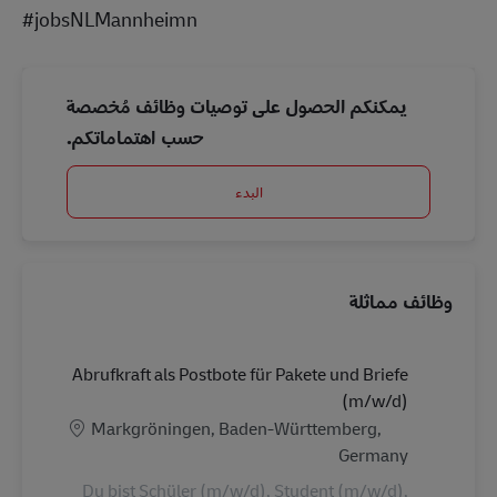
#jobsNLMannheimn
يمكنكم الحصول على توصيات وظائف مُخصصة
حسب اهتماماتكم.
البدء
وظائف مماثلة
Abrufkraft als Postbote für Pakete und Briefe
(m/w/d)
الموقع
Markgröningen, Baden-Württemberg,
Germany
Du bist Schüler (m/w/d), Student (m/w/d),