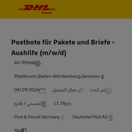
Skip to main content
Skip to main content
-
-
Postbote für Pakete und Briefe -
Aushilfe (m/w/d)
AV-90968
Waldbrunn,Baden-Württemberg,Germany
Posted Date
غير مُحدد
عمال التشغيل
04/29/2026
17.78
موسمي / طارئ
Post & Parcel Germany
Deutsche Post AG
Yes