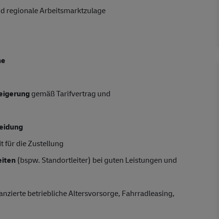
d regionale Arbeitsmarktzulage
he
teigerung
gemäß Tarifvertrag und
leidung
t für die Zustellung
iten
(bspw. Standortleiter) bei guten Leistungen und
anzierte betriebliche Altersvorsorge, Fahrradleasing,