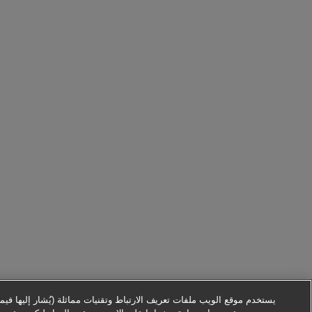
يستخدم موقع الويب ملفات تعريف الارتباط وتقنيات مماثلة (يُشار إليها فيما ب