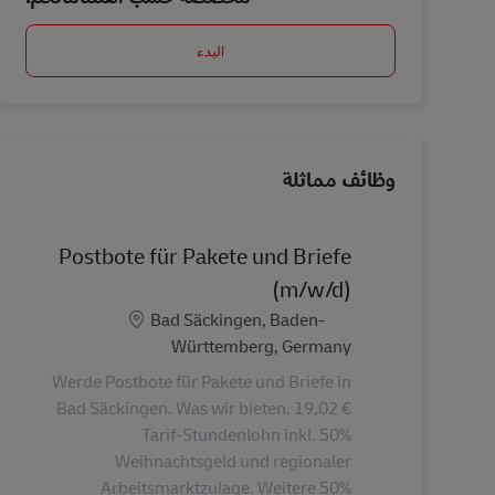
البدء
وظائف مماثلة
Postbote für Pakete und Briefe
(m/w/d)
الموقع
Bad Säckingen, Baden-
Württemberg, Germany
Werde Postbote für Pakete und Briefe in
Bad Säckingen. Was wir bieten. 19,02 €
Tarif-Stundenlohn inkl. 50%
Weihnachtsgeld und regionaler
Arbeitsmarktzulage. Weitere 50%