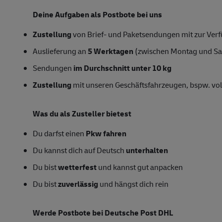
Deine Aufgaben als Postbote bei uns
Zustellung
von Brief- und Paketsendungen mit zur Verfü
Auslieferung an
5 Werktagen
(zwischen Montag und S
Sendungen
im Durchschnitt unter 10 kg
Zustellung
mit unseren Geschäftsfahrzeugen, bspw. vol
Was du als Zusteller bietest
Du darfst einen
Pkw fahren
Du kannst dich auf Deutsch
unterhalten
Du bist
wetterfest
und kannst gut anpacken
Du bist
zuverlässig
und hängst dich rein
Werde Postbote bei Deutsche Post DHL