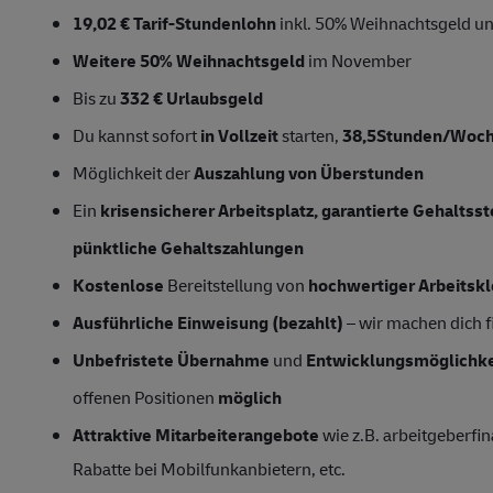
19,02 € Tarif-Stundenlohn
inkl. 50% Weihnachtsgeld un
Weitere 50% Weihnachtsgeld
im November
Bis zu
332 € Urlaubsgeld
Du kannst sofort
in Vollzeit
starten,
38,5Stunden/Woc
Möglichkeit der
Auszahlung von Überstunden
Ein
krisensicherer Arbeitsplatz, garantierte Gehaltss
pünktliche Gehaltszahlungen
Kostenlose
Bereitstellung von
hochwertiger Arbeitsk
Ausführliche Einweisung (bezahlt)
– wir machen dich fi
Unbefristete Übernahme
und
Entwicklungsmöglichke
offenen Positionen
möglich
Attraktive Mitarbeiterangebote
wie z.B. arbeitgeberfin
Rabatte bei Mobilfunkanbietern, etc.