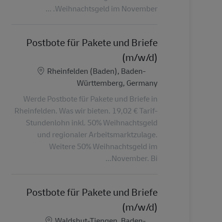
Weihnachtsgeld im November. ...
Postbote für Pakete und Briefe
(m/w/d)
الموقع
Rheinfelden (Baden), Baden-
Württemberg, Germany
Werde Postbote für Pakete und Briefe in
Rheinfelden. Was wir bieten. 19,02 € Tarif-
Stundenlohn inkl. 50% Weihnachtsgeld
und regionaler Arbeitsmarktzulage.
Weitere 50% Weihnachtsgeld im
November. Bi...
Postbote für Pakete und Briefe
(m/w/d)
الموقع
Waldshut-Tiengen, Baden-