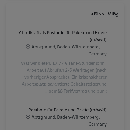
وظائف مماثلة
Abrufkraft als Postbote für Pakete und Briefe
(m/w/d)
الموقع
Abtsgmünd, Baden-Württemberg,
Germany
Was wir bieten. 17,77 € Tarif-Stundenlohn .
Arbeit auf Abruf an 2-3 Werktagen (nach
vorheriger Absprache). Ein krisensicherer
Arbeitsplatz, garantierte Gehaltssteigerung
gemäß Tarifvertrag und pünk...
Postbote für Pakete und Briefe (m/w/d)
الموقع
Abtsgmünd, Baden-Württemberg,
Germany