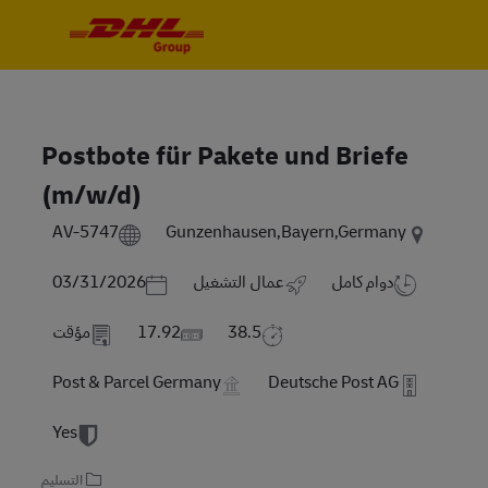
Skip to main content
Skip to main content
-
-
Postbote für Pakete und Briefe
(m/w/d)
AV-5747
Gunzenhausen,Bayern,Germany
Posted Date
دوام كامل
عمال التشغيل
03/31/2026
38.5
17.92
مؤقت
Post & Parcel Germany
Deutsche Post AG
Yes
التسليم