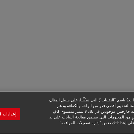
عدُ باسم "التقنيات") التي تمكِّننا، على سبيل المثال،
ضنا لتحقيق أقصى قدر من الراحة والكفاءة ودعم
ة خارجيين موجودين في بلاد لا تتميز بمستوى كافٍ
إعدادات ا
دٍ من المعلومات التي تتضمن معالجة البيانات على يد
على إعداداتك ضمن "إدارة تفضيلات الموافقة"