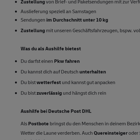
Zustellung
von Brief- und Paketsendungen mit zur Verfü
Auslieferung speziell an Samstagen
Sendungen
im Durchschnitt unter 10 kg
Zustellung
mit unseren Geschäftsfahrzeugen, bspw. vol
Was du als Aushilfe bietest
Du darfst einen
Pkw fahren
Du kannst dich auf Deutsch
unterhalten
Du bist
wetterfest
und kannst gut anpacken
Du bist
zuverlässig
und hängst dich rein
Aushilfe bei Deutsche Post DHL
Als
Postbote
bringst du den Menschen in deinem Bezirk
Wetter die Laune verderben. Auch
Quereinsteiger
oder