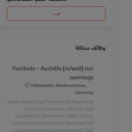
البدء
وظائف مماثلة
Postbote – Aushilfe (m/w/d) nur
samstags
الموقع
Hildesheim, Niedersachsen,
Germany
Werde Aushilfe als Postbote für Pakete und
Briefe in Hildesheim, Sarstedt, Bad
Salzdetfurth, Schellerten, Peine, Oberg.
Was wir bietenDu hast nur samstags Zeit
und suchst einen Zusatzverdienst? Dan...