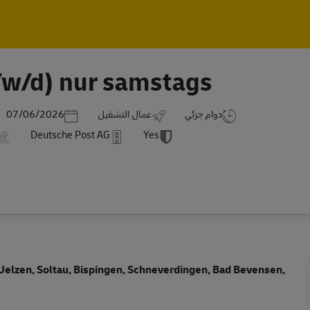
Skip to main content
Skip to main content
/w/d) nur samstags
Posted Date
دوام جزئي
عمال التشغيل
07/06/2026
Deutsche Post AG
Yes
 Uelzen, Soltau, Bispingen, Schneverdingen, Bad Bevensen,