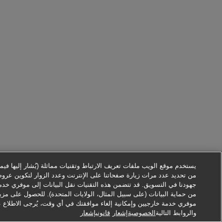
يستخدم موقع الويب ملفات تعريف الارتباط وتقنيات مماثلة (يُشار إليها فيما ب
من تحديد عدد مرات زيارة صفحاتنا على الإنترنت وعدد الزوار لتكوين عرو
جهودنا في التسويق. قد تتضمن هذه التقنيات نقل البيانات إلى موفري خدم
من حماية البيانات (على سبيل المثال، الولايات المتحدة). للحصول على مزي
موفري خدمة خارجيين وإمكانية إلغاء موافقتك في أي وقت، يُرجى الاطلاع 
والروابط التالية
الخصوصيةإشعار
قانونيإشعار