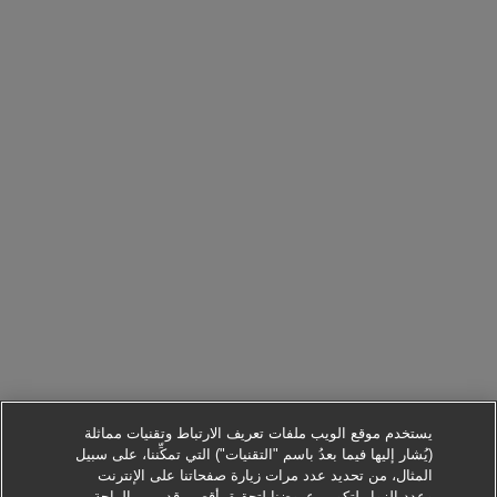
يستخدم موقع الويب ملفات تعريف الارتباط وتقنيات مماثلة
(يُشار إليها فيما بعدُ باسم "التقنيات") التي تمكِّننا، على سبيل
المثال، من تحديد عدد مرات زيارة صفحاتنا على الإنترنت
وعدد الزوار لتكوين عروضنا لتحقيق أقصى قدر من الراحة