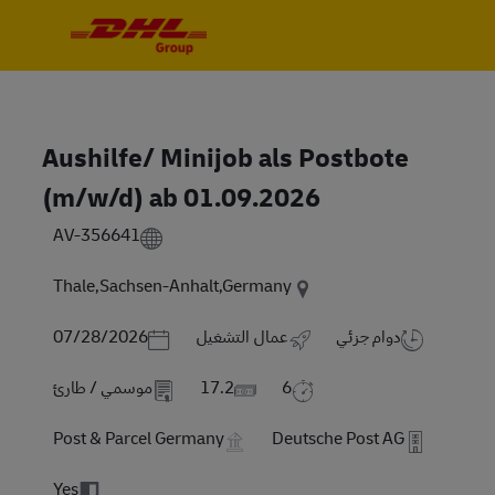
Skip to main content
Skip to main content
-
-
Aushilfe/ Minijob als Postbote
(m/w/d) ab 01.09.2026
AV-356641
Thale,Sachsen-Anhalt,Germany
Posted Date
دوام جزئي
عمال التشغيل
07/28/2026
6
17.2
موسمي / طارئ
Post & Parcel Germany
Deutsche Post AG
Yes