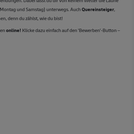
endungen. Dabei lässt du dir von keinem Wetter die Laune
n Montag und Samstag) unterwegs. Auch
Quereinsteiger
,
n, denn du zählst, wie du bist!
ten
online!
Klicke dazu einfach auf den 'Bewerben'-Button –