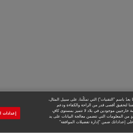
عدُ باسم "التقنيات") التي تمكِّننا، على سبيل المثال،
ضنا لتحقيق أقصى قدر من الراحة والكفاءة ودعم
ة خارجيين موجودين في بلاد لا تتميز بمستوى كافٍ
إعدادات ا
دٍ من المعلومات التي تتضمن معالجة البيانات على يد
على إعداداتك ضمن "إدارة تفضيلات الموافقة"