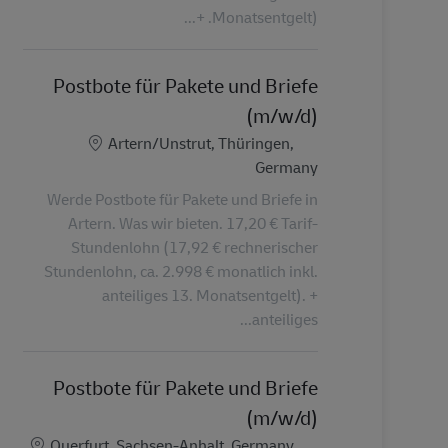
Monatsentgelt). +...
Postbote für Pakete und Briefe
(m/w/d)
الموقع
Artern/Unstrut, Thüringen,
Germany
Werde Postbote für Pakete und Briefe in
Artern. Was wir bieten. 17,20 € Tarif-
Stundenlohn (17,92 € rechnerischer
Stundenlohn, ca. 2.998 € monatlich inkl.
anteiliges 13. Monatsentgelt). +
anteiliges...
Postbote für Pakete und Briefe
(m/w/d)
الموقع
Querfurt, Sachsen-Anhalt, Germany