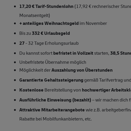
17,20 € Tarif-Stundenlohn
(17,92 € rechnerischer Stund
Monatsentgelt)
+ anteiliges Weihnachtsgeld
im November
Bis zu
332 € Urlaubsgeld
27
- 32 Tage Erholungsurlaub
Du kannst sofort
befristet in Vollzeit
starten,
38,5 Stu
Unbefristete Übernahme
möglich
Möglichkeit der
Auszahlung von Überstunden
Garantierte Gehaltssteigerung
gemäß Tarifvertrag un
Kostenlose
Bereitstellung von
hochwertiger Arbeitsk
Ausführliche Einweisung (bezahlt)
– wir machen dich fi
Attraktive Mitarbeiterangebote
wie z.B. arbeitgeberfin
Rabatte bei Mobilfunkanbietern, etc.