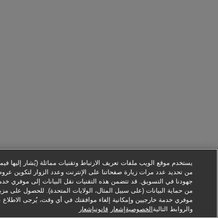
يستخدم موقع الويب ملفات تعريف الارتباط وتقنيات مماثلة (يُشار إليها فيما ب
من تحديد عدد مرات زيارة صفحاتنا على الإنترنت وعدد الزوار لتكوين عرو
جهودنا في التسويق. قد تتضمن هذه التقنيات نقل البيانات إلى موفري خدم
من حماية البيانات (على سبيل المثال، الولايات المتحدة). للحصول على مزي
موفري خدمة خارجيين وإمكانية إلغاء موافقتك في أي وقت، يُرجى الاطلاع 
والروابط التالية
الخصوصيةإشعار
قانونيإشعار