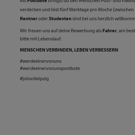
Als
Postbote
bringst du den Menschen Post- und Pakets
verderben und bist fünf Werktage pro Woche (zwische
Rentner
oder
Studenten
sind bei uns herzlich willkomme
Wir freuen uns auf deine Bewerbung als
Fahrer
, am bes
bitte mit Lebenslauf.
MENSCHEN VERBINDEN, LEBEN VERBESSERN
#werdeeinervonuns
#werdeeinervonunspostbote
#jobsnlleipzig