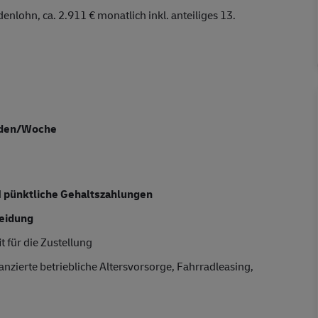
enlohn, ca. 2.911 € monatlich inkl. anteiliges 13.
nden/Woche
d
pünktliche Gehaltszahlungen
leidung
t für die Zustellung
anzierte betriebliche Altersvorsorge, Fahrradleasing,