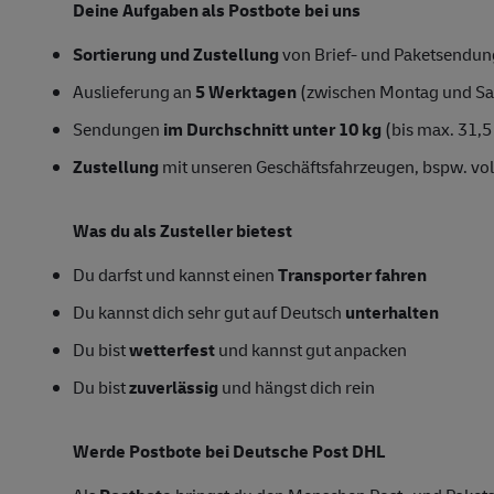
Deine Aufgaben als Postbote bei uns
Sortierung und Zustellung
von Brief- und Paketsendung
Auslieferung an
5 Werktagen
(zwischen Montag und S
Sendungen
im Durchschnitt unter 10 kg
(bis max. 31,5
Zustellung
mit unseren Geschäftsfahrzeugen, bspw. vol
Was du als Zusteller bietest
Du darfst und kannst einen
Transporter fahren
Du kannst dich sehr gut auf Deutsch
unterhalten
Du bist
wetterfest
und kannst gut anpacken
Du bist
zuverlässig
und hängst dich rein
Werde Postbote bei Deutsche Post DHL