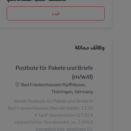
البدء
وظائف مماثلة
Postbote für Pakete und Briefe
(m/w/d)
الموقع
Bad Frankenhausen/Kyffhäuser,
Thüringen, Germany
Werde Postbote für Pakete und Briefe in
Bad Frankenhausen. Was wir bieten. 17,20
€ Tarif-Stundenlohn (17,92 €
rechnerischer Stundenlohn, ca. 2.998 €
monatlich inkl. anteiliges 13.