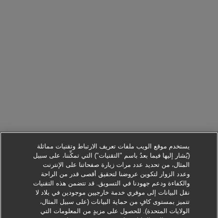
يستخدم موقع الويب ملفات تعريف الارتباط وتقنيات مماثلة
(يُشار إليها فيما بعدُ باسم "التقنيات") التي تمكِّننا، على سبيل
المثال، من تحديد عدد مرات زيارة صفحاتنا على الإنترنت
وعدد الزوار لتكوين عروضنا لتحقيق أقصى قدر من الراحة
والكفاءة ودعم جهودنا في التسويق. قد تتضمن هذه التقنيات
نقل البيانات إلى موفري خدمة خارجيين موجودين في بلاد لا
تتميز بمستوى كافٍ من حماية البيانات (على سبيل المثال،
الولايات المتحدة). للحصول على مزيدٍ من المعلومات التي