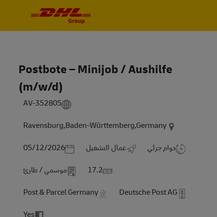
Skip to main content
Skip to main content
-
-
Postbote – Minijob / Aushilfe
(m/w/d)
AV-352805
Ravensburg,Baden-Württemberg,Germany
Posted Date
دوام جزئي
عمال التشغيل
05/12/2026
17.2
موسمي / طارئ
Post & Parcel Germany
Deutsche Post AG
Yes