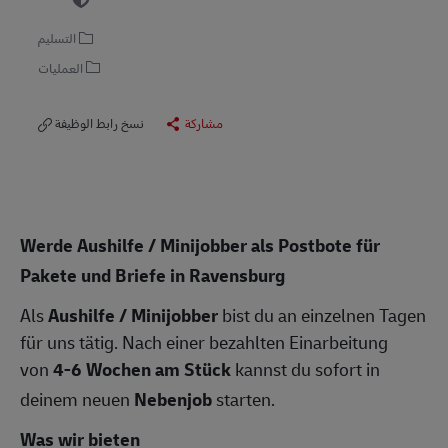
التسليم
العمليات
مشاركة
نسخ رابط الوظيفة
Werde Aushilfe / Minijobber als Postbote für
Pakete und Briefe in Ravensburg
Als
Aushilfe / Minijobber
bist du an einzelnen Tagen
für uns tätig. Nach einer bezahlten Einarbeitung
von
4-6 Wochen am Stück
kannst du sofort in
deinem neuen
Nebenjob
starten.
Was wir bieten