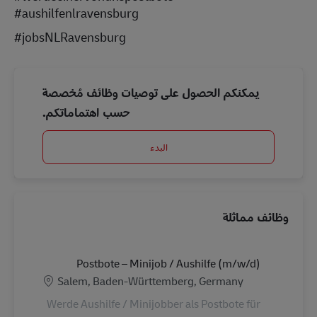
#aushilfenlravensburg
#jobsNLRavensburg
يمكنكم الحصول على توصيات وظائف مُخصصة
حسب اهتماماتكم.
البدء
وظائف مماثلة
Postbote – Minijob / Aushilfe (m/w/d)
الموقع
Salem, Baden-Württemberg, Germany
Werde Aushilfe / Minijobber als Postbote für