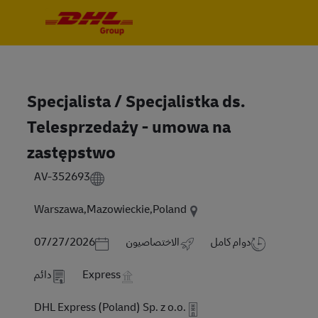
Skip to main content
Skip to main content
-
-
Specjalista / Specjalistka ds.
Telesprzedaży - umowa na
zastępstwo
AV-352693
Warszawa,Mazowieckie,Poland
Posted Date
دوام كامل
الاختصاصيون
07/27/2026
Express
دائم
DHL Express (Poland) Sp. z o.o.