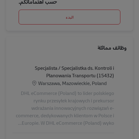
حسب اهتماماتكم.
البدء
وظائف مماثلة
Specjalista / Specjalistka ds. Kontroli i
Planowania Transportu (15432)
الموقع
Warszawa, Mazowieckie, Poland
DHL eCommerce (Poland) to lider polskiego
rynku przesyłek krajowych i prekursor
wdrażania innowacyjnych rozwiązań e-
commerce, dedykowanych klientom w Polsce i
Europie. W DHL eCommerce (Poland) wyko...