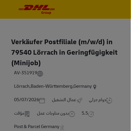
Skip to main content
Skip to main content
Verkäufer Postfiliale (m/w/d) in
79540 Lörrach in Geringfügigkeit
(Minijob)
AV-351919
Lörrach,Baden-Württemberg,Germany
Posted Date
دوام جزئي
عمال التشغيل
05/07/2026
5.5
بدون مناوبات عمل
مؤقت
Post & Parcel Germany