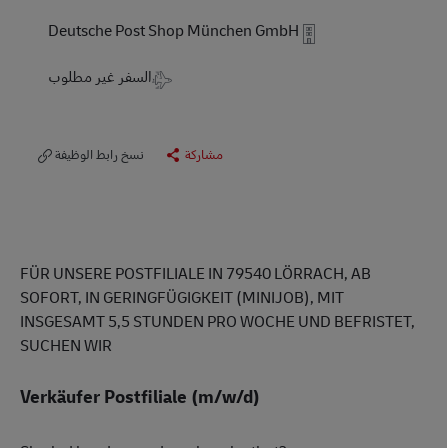
Deutsche Post Shop München GmbH
Travel Required
السفر غير مطلوب
مشاركة
نسخ رابط الوظيفة
FÜR UNSERE POSTFILIALE IN 79540 LÖRRACH, AB
SOFORT, IN GERINGFÜGIGKEIT (MINIJOB), MIT
INSGESAMT 5,5 STUNDEN PRO WOCHE UND BEFRISTET,
SUCHEN WIR
Verkäufer Postfiliale (m/w/d)