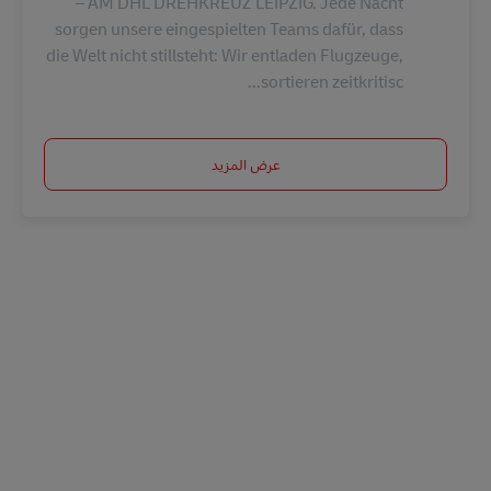
– AM DHL DREHKREUZ LEIPZIG. Jede Nacht
sorgen unsere eingespielten Teams dafür, dass
die Welt nicht stillsteht: Wir entladen Flugzeuge,
sortieren zeitkritisc...
عرض المزيد