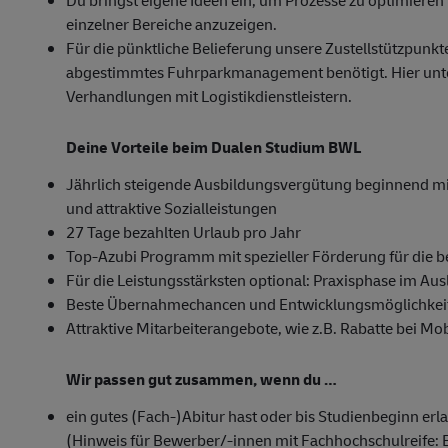
Du bringst eigene Ideen ein, um Prozesse zu optimieren
einzelner Bereiche anzuzeigen.
Für die pünktliche Belieferung unsere Zustellstützpunkt
abgestimmtes Fuhrparkmanagement benötigt. Hier unter
Verhandlungen mit Logistikdienstleistern.
Deine Vorteile beim Dualen Studium BWL
Jährlich steigende Ausbildungsvergütung beginnend mit
und attraktive Sozialleistungen
27 Tage bezahlten Urlaub pro Jahr
Top-Azubi Programm mit spezieller Förderung für die 
Für die Leistungsstärksten optional: Praxisphase im Au
Beste Übernahmechancen und Entwicklungsmöglichkeit
Attraktive Mitarbeiterangebote, wie z.B. Rabatte bei M
Wir passen gut zusammen, wenn du …
ein gutes (Fach-)Abitur hast oder bis Studienbeginn erl
(Hinweis für Bewerber/-innen mit Fachhochschulreife: