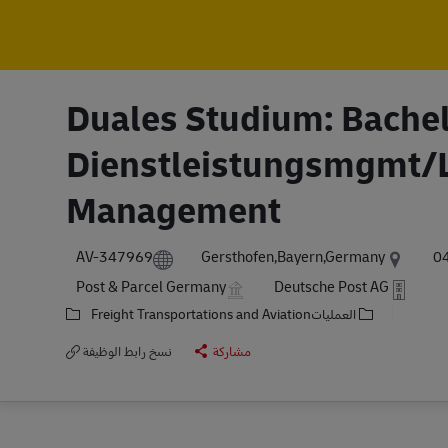
Duales Studium: Bachel
Dienstleistungsmgmt/L
Management
P
AV-347969
Gersthofen,Bayern,Germany
0
Post & Parcel Germany
Deutsche Post AG
العمليات
Freight Transportations and Aviation
مشاركة
نسخ رابط الوظيفة