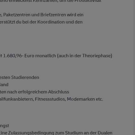
 und entwickelst Kennzahlen, um die Produktivität
e, Paketzentren und Briefzentren wird ein
stützt du bei der Koordination und den
 1.680,96- Euro monatlich (auch in der Theoriephase)
besten Studierenden
sland
en nach erfolgreichem Abschluss
obilfunkanbietern, Fitnessstudios, Modemarken etc.
angst
 Eine Zulassungsbedingung zum Studium an der Dualen