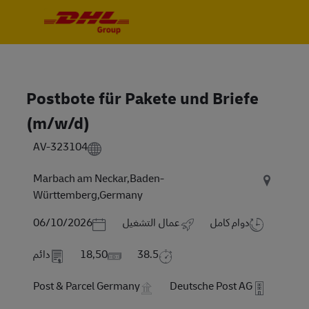
Skip to main content
Skip to main content
-
-
Postbote für Pakete und Briefe
(m/w/d)
AV-323104
Marbach am Neckar,Baden-
Württemberg,Germany
Posted Date
دوام كامل
عمال التشغيل
06/10/2026
38.5
18,50
دائم
Post & Parcel Germany
Deutsche Post AG