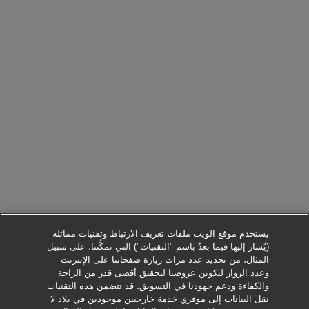
يستخدم موقع الويب ملفات تعريف الارتباط وتقنيات مماثلة
(يُشار إليها فيما بعدُ باسم "التقنيات") التي تمكِّننا، على سبيل
المثال، من تحديد عدد مرات زيارة صفحاتنا على الإنترنت
وعدد الزوار لتكوين عروضنا لتحقيق أقصى قدر من الراحة
والكفاءة ودعم جهودنا في التسويق. قد تتضمن هذه التقنيات
نقل البيانات إلى موفري خدمة خارجيين موجودين في بلاد لا