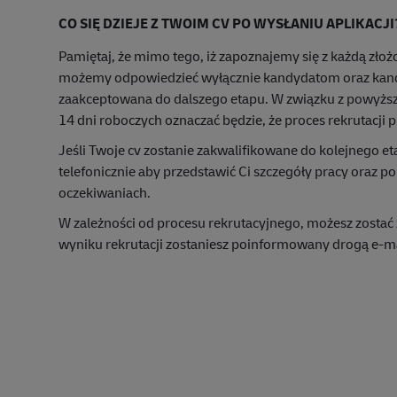
CO SIĘ DZIEJE Z TWOIM CV PO WYSŁANIU APLIKACJI
Pamiętaj, że mimo tego, iż zapoznajemy się z każdą zło
możemy odpowiedzieć wyłącznie kandydatom oraz kand
zaakceptowana do dalszego etapu. W związku z powyższy
14 dni roboczych oznaczać będzie, że proces rekrutacji 
Jeśli Twoje cv zostanie zakwalifikowane do kolejnego eta
telefonicznie aby przedstawić Ci szczegóły pracy oraz
oczekiwaniach.
W zależności od procesu rekrutacyjnego, możesz zostać 
wyniku rekrutacji zostaniesz poinformowany drogą e-ma