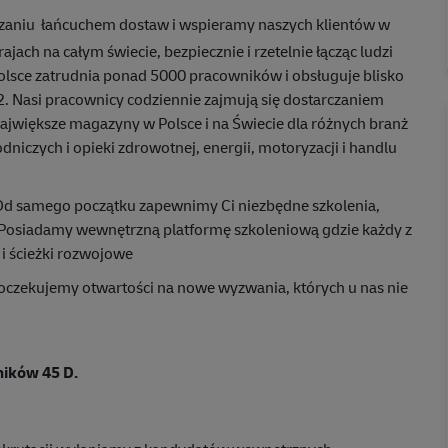
zaniu łańcuchem dostaw i wspieramy naszych klientów w
ach na całym świecie, bezpiecznie i rzetelnie łącząc ludzi
Polsce zatrudnia ponad 5000 pracowników i obsługuje blisko
 Nasi pracownicy codziennie zajmują się dostarczaniem
największe magazyny w Polsce i na Świecie dla różnych branż
dniczych i opieki zdrowotnej, energii, motoryzacji i handlu
. Od samego początku zapewnimy Ci niezbędne szkolenia,
L. Posiadamy wewnętrzną platformę szkoleniową gdzie każdy z
i ścieżki rozwojowe
oczekujemy otwartości na nowe wyzwania, których u nas nie
ników 45 D.