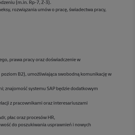
zeniu (m.in. Rp-7, Z-3).
eksy, rozwiązania umów o pracę, świadectwa pracy,
go, prawa pracy oraz doświadczenie w
m poziom B2), umożliwiająca swobodną komunikację w
mi; znajomość systemu SAP będzie dodatkowym
acji z pracownikami oraz interesariuszami
dr, płac oraz procesów HR,
owość do poszukiwania usprawnień i nowych