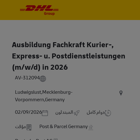
Skip to main content
Skip to main content
-
-
Ausbildung Fachkraft Kurier-,
Express- u. Postdienstleistungen
(m/w/d) in 2026
AV-312094
Ludwigslust,Mecklenburg-
Vorpommern,Germany
Posted Date
دوام كامل
المبتدئون
02/09/2026
Post & Parcel Germany
مؤقت