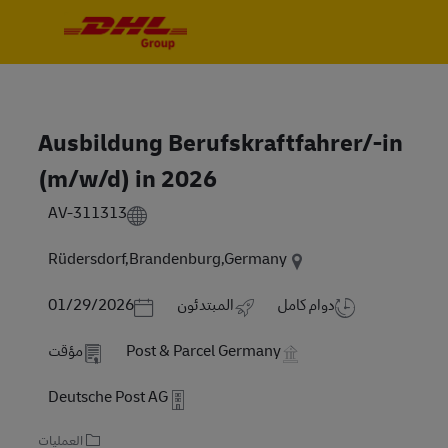
Skip to main content
Skip to main content
-
-
Ausbildung Berufskraftfahrer/-in
(m/w/d) in 2026
AV-311313
Rüdersdorf,Brandenburg,Germany
Posted Date
دوام كامل
المبتدئون
01/29/2026
Post & Parcel Germany
مؤقت
Deutsche Post AG
العمليات