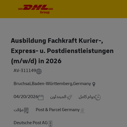
Skip to main content
Skip to main content
-
-
Ausbildung Fachkraft Kurier-,
Express- u. Postdienstleistungen
(m/w/d) in 2026
AV-311149
Bruchsal,Baden-Württemberg,Germany
Posted Date
دوام كامل
المبتدئون
04/20/2026
Post & Parcel Germany
مؤقت
Deutsche Post AG