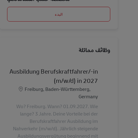
البدء
وظائف مماثلة
Ausbildung Berufskraftfahrer/-in
(m/w/d) in 2027
الموقع
Freiburg, Baden-Württemberg,
Germany
Wo? Freiburg. Wann? 01.09.2027. Wie
lange? 3 Jahre. Deine Vorteile bei der
Berufskraftfahrer Ausbildung im
Nahverkehr (m/w/d). Jährlich steigende
Ausbildungsvergütung beginnend mit