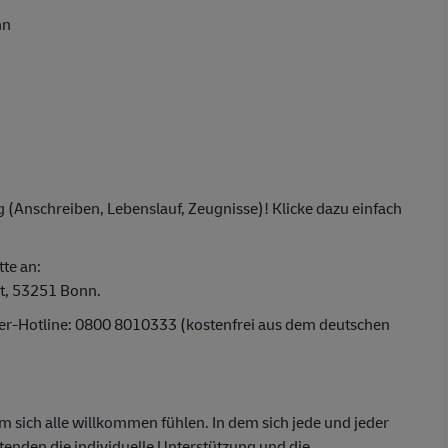
nn
 (Anschreiben, Lebenslauf, Zeugnisse)! Klicke dazu einfach
tte an:
t, 53251 Bonn.
ber-Hotline: 0800 8010333 (kostenfrei aus dem deutschen
em sich alle willkommen fühlen. In dem sich jede und jeder
itenden die individuelle Unterstützung und die