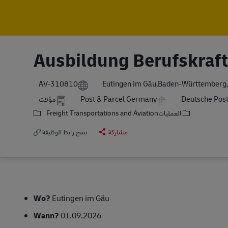
Ausbildung Berufskraft
AV-310810
Eutingen im Gäu,Baden-Württemberg
Deutsche Pos
Post & Parcel Germany
مؤقت
العمليات
Freight Transportations and Aviation
مشاركة
نسخ رابط الوظيفة
Wo?
Eutingen im Gäu
Wann?
01.09.2026