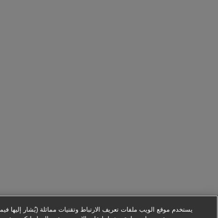
يستخدم موقع الويب ملفات تعريف الارتباط وتقنيات مماثلة (يُشار إليها فيما ب