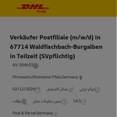
Skip to main content
Skip to main content
Verkäufer Postfiliale (m/w/d) in
67714 Waldfischbach-Burgalben
in Teilzeit (SVpflichtig)
AV-304633
Pirmasens,Rheinland-Pfalz,Germany
Posted Date
دوام جزئي
عمال التشغيل
02/12/2026
14.5
بدون مناوبات عمل
مؤقت
Post & Parcel Germany