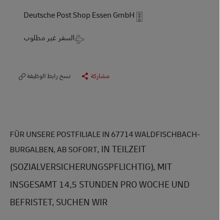
Deutsche Post Shop Essen GmbH
Travel Required
السفر غير مطلوب
مشاركة
نسخ رابط الوظيفة
FÜR UNSERE POSTFILIALE IN 67714 WALDFISCHBACH-
, IN TEILZEIT
BURGALBEN, AB SOFORT
(SOZIALVERSICHERUNGSPFLICHTIG), MIT
INSGESAMT 14,5 STUNDEN PRO WOCHE UND
BEFRISTET, SUCHEN WIR