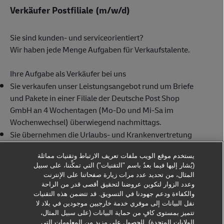
Verkäufer Postfiliale (m/w/d)
Sie sind kunden- und serviceorientiert?
Wir haben jede Menge Aufgaben für Verkaufstalente.
Ihre Aufgabe als Verkäufer bei uns
Sie verkaufen unser Leistungsangebot rund um Briefe
und Pakete in einer Filiale der Deutsche Post Shop
GmbH an 4 Wochentagen (Mo-Do und Mi-Sa im
Wochenwechsel) überwiegend nachmittags.
Sie übernehmen die Urlaubs- und Krankenvertretung
für andere Verkäufer der Filiale.
يستخدم موقع الويب ملفات تعريف الارتباط وتقنيات مماثلة
Was wir bieten
(يُشار إليها فيما بعدُ باسم "التقنيات") التي تمكِّننا، على سبيل
Abwechslungsreiche Tätigkeit mit
المثال، من تحديد عدد مرات زيارة صفحاتنا على الإنترنت
Eigenverantwortung
وعدد الزوار لتكوين عروضنا لتحقيق أقصى قدر من الراحة
والكفاءة ودعم جهودنا في التسويق. قد تتضمن هذه التقنيات
Arbeitsverhältnis in Teilzeit
نقل البيانات إلى موفري خدمة خارجيين موجودين في بلاد لا
(sozialversicherungspflichtig, Midijob oder Minijob)
تتميز بمستوى كافٍ من حماية البيانات (على سبيل المثال،
Bezahlte mehrtägige Einarbeitung
الولايات المتحدة). للحصول على مزيدٍ من المعلومات التي