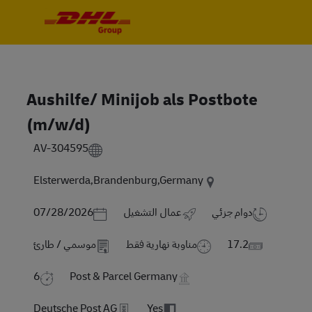
Skip to main content
Skip to main content
-
-
Aushilfe/ Minijob als Postbote
(m/w/d)
AV-304595
Elsterwerda,Brandenburg,Germany
Posted Date
دوام جزئي
عمال التشغيل
07/28/2026
17.2
مناوبة نهارية فقط
موسمي / طارئ
6
Post & Parcel Germany
Deutsche Post AG
Yes