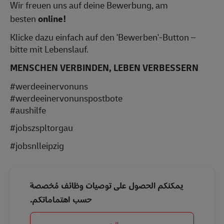
Wir freuen uns auf deine Bewerbung, am
besten
online!
Klicke dazu einfach auf den 'Bewerben'-Button –
bitte mit Lebenslauf.
MENSCHEN VERBINDEN, LEBEN VERBESSERN
#werdeeinervonuns
#werdeeinervonunspostbote
#aushilfe
#jobszspltorgau
#jobsnlleipzig
يمكنكم الحصول على توصيات وظائف مُخصصة
حسب اهتماماتكم.
البدء