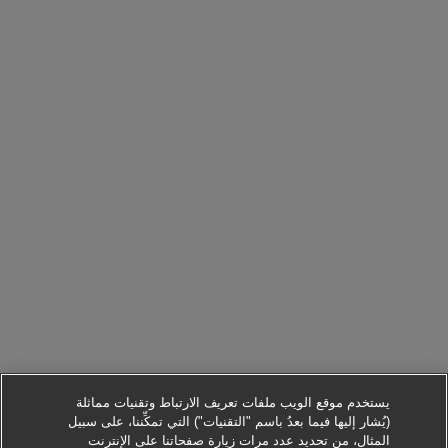
يستخدم موقع الويب ملفات تعريف الارتباط وتقنيات مماثلة
(يُشار إليها فيما بعدُ باسم "التقنيات") التي تمكِّننا، على سبيل
المثال، من تحديد عدد مرات زيارة صفحاتنا على الإنترنت