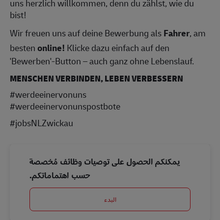
uns herzlich willkommen, denn du zählst, wie du
bist!
Wir freuen uns auf deine Bewerbung als
Fahrer
, am
besten
online!
Klicke dazu einfach auf den
'Bewerben'-Button – auch ganz ohne Lebenslauf.
MENSCHEN VERBINDEN, LEBEN VERBESSERN
#werdeeinervonuns
#werdeeinervonunspostbote
#jobsNLZwickau
يمكنكم الحصول على توصيات وظائف مُخصصة
حسب اهتماماتكم.
البدء