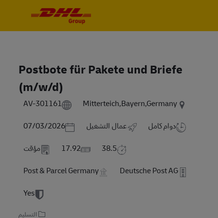
Skip to main content
Skip to main content
-
-
Postbote für Pakete und Briefe
(m/w/d)
AV-301161
Mitterteich,Bayern,Germany
Posted Date
دوام كامل
عمال التشغيل
07/03/2026
38.5
17.92
مؤقت
Post & Parcel Germany
Deutsche Post AG
Yes
التسليم