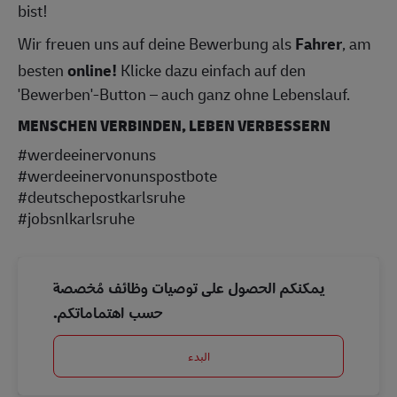
bist!
Wir freuen uns auf deine Bewerbung als
Fahrer
, am
besten
online!
Klicke dazu einfach auf den
'Bewerben'-Button – auch ganz ohne Lebenslauf.
MENSCHEN VERBINDEN, LEBEN VERBESSERN
#werdeeinervonuns
#werdeeinervonunspostbote
#deutschepostkarlsruhe
#jobsnlkarlsruhe
يمكنكم الحصول على توصيات وظائف مُخصصة
حسب اهتماماتكم.
البدء