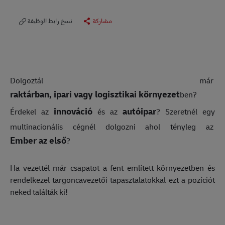
مشاركة
نسخ رابط الوظيفة
Dolgoztál már
raktárban, ipari vagy logisztikai környezet
ben?
innováció
autóipar
Érdekel az
és az
? Szeretnél egy
multinacionális cégnél dolgozni ahol tényleg az
Ember az első
?
Ha vezettél már csapatot a fent említett környezetben és
rendelkezel targoncavezetői tapasztalatokkal ezt a pozíciót
neked találták ki!