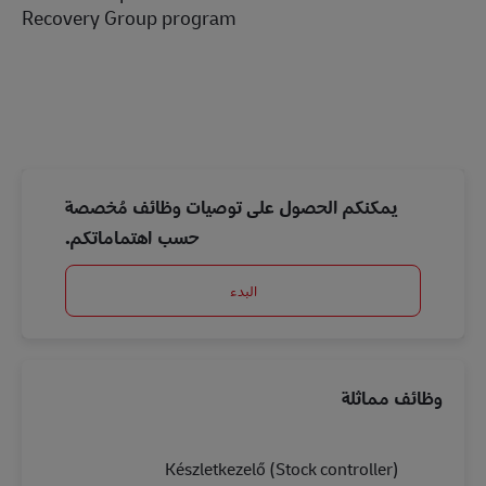
Recovery Group program
يمكنكم الحصول على توصيات وظائف مُخصصة
حسب اهتماماتكم.
البدء
وظائف مماثلة
Készletkezelő (Stock controller)