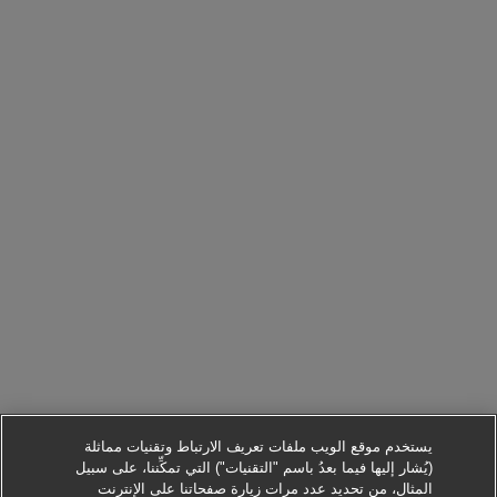
يستخدم موقع الويب ملفات تعريف الارتباط وتقنيات مماثلة
(يُشار إليها فيما بعدُ باسم "التقنيات") التي تمكِّننا، على سبيل
المثال، من تحديد عدد مرات زيارة صفحاتنا على الإنترنت