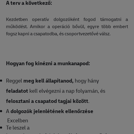
A terv a következő:
Kezdetben operatív dolgozóként fogod támogatni a
működést. Amikor a operáció bővül, egyre több embert
fogsz kapni a csapatodba, és csoportvezetővé válsz.
Hogyan fog kinézni a munkanapod:
Reggel
meg kell állapítanod,
hogy hány
feladatot
kell elvégezni a nap folyamán, és
felosztani a csapatod tagjai között
.
A
dolgozók jelenlétének ellenőrzése
Excelben
Te leszel a