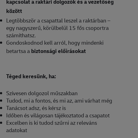
kapcsolat a raktári dolgozók és a vezetőség
között
Legtöbbször a csapattal leszel a raktárban –
egy nagyszerű, körülbelül 15 fős csoportra
számíthatsz.
Gondoskodnod kell arról, hogy mindenki
betartsa a
biztonsági előírásokat
Téged keresünk, ha:
Szívesen dolgozol műszakban
Tudod, mi a fontos, és mi az, ami várhat még
Tanácsot adsz, és kérsz is
Időben és világosan tájékoztatod a csapatot
Excelben is ki tudod szűrni az releváns
adatokat