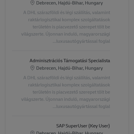
الموقع
Debrecen, Hajdú-Bihar, Hungary
A DHL szárazföldi és légi szállítás, valamint
raktárlogisztikai komplex szolgáltatások
területén is piacvezető szerepet tölt be
világszerte. Újonnan induló, magyarországi
luxusautógyártással foglal...
Adminisztrációs Támogatási Specialista
الموقع
Debrecen, Hajdú-Bihar, Hungary
A DHL szárazföldi és légi szállítás, valamint
raktárlogisztikai komplex szolgáltatások
területén is piacvezető szerepet tölt be
világszerte. Újonnan induló, magyarországi
luxusautógyártással foglal...
SAP SuperUser (Key User)
الموقع
Debrecen, Hajdú-Bihar, Hungary