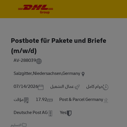
Skip to main content
Skip to main content
-
-
Postbote für Pakete und Briefe
(m/w/d)
AV-288039
Salzgitter,Niedersachsen,Germany
Posted Date
دوام كامل
عمال التشغيل
07/14/2026
Post & Parcel Germany
17.92
مؤقت
Deutsche Post AG
Yes
التسليم