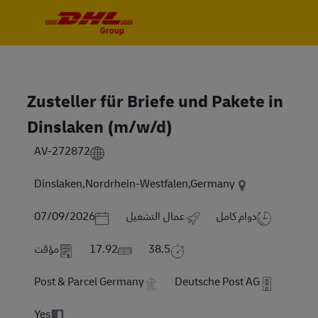
Skip to main content
Skip to main content
-
-
Zusteller für Briefe und Pakete in
Dinslaken (m/w/d)
AV-272872
Dinslaken,Nordrhein-Westfalen,Germany
Posted Date
دوام كامل
عمال التشغيل
07/09/2026
38.5
17.92
مؤقت
Post & Parcel Germany
Deutsche Post AG
Yes