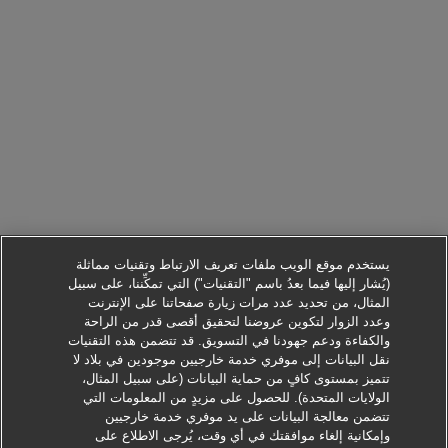
يستخدم موقع الويب ملفات تعريف الارتباط وتقنيات مماثلة
(يُشار إليها فيما بعدُ باسم "التقنيات") التي تمكِّننا، على سبيل
المثال، من تحديد عدد مرات زيارة صفحاتنا على الإنترنت
وعدد الزوار لتكوين عروضنا لتحقيق أقصى قدر من الراحة
والكفاءة ودعم جهودنا في التسويق. قد تتضمن هذه التقنيات
نقل البيانات إلى موفري خدمة خارجيين موجودين في بلاد لا
تتميز بمستوى كافٍ من حماية البيانات (على سبيل المثال،
الولايات المتحدة). للحصول على مزيدٍ من المعلومات التي
تتضمن معالجة البيانات على يد موفري خدمة خارجيين
وإمكانية إلغاء موافقتك في أي وقت، يُرجى الاطلاع على