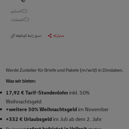
التسليم
العمليات
مشاركة
نسخ رابط الوظيفة
Werde Zusteller für Briefe und Pakete (m/w/d) in Dinslaken.
Was wir bieten:
17,92 € Tarif-Stundenlohn
inkl. 50%
Weihnachtsgeld
+weitere 50% Weihnachtsgeld
im November
+332 € Urlaubsgeld
im Juli ab dem 2. Jahr
sofort befristet in Vollzeit
Du kannst
starten