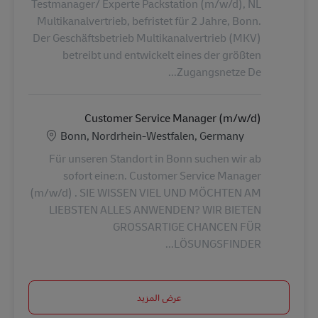
Testmanager/ Experte Packstation (m/w/d), NL
Multikanalvertrieb, befristet für 2 Jahre, Bonn.
Der Geschäftsbetrieb Multikanalvertrieb (MKV)
betreibt und entwickelt eines der größten
Zugangsnetze De...
Customer Service Manager (m/w/d)
الموقع
Bonn, Nordrhein-Westfalen, Germany
Für unseren Standort in Bonn suchen wir ab
sofort eine:n. Customer Service Manager
(m/w/d) . SIE WISSEN VIEL UND MÖCHTEN AM
LIEBSTEN ALLES ANWENDEN? WIR BIETEN
GROSSARTIGE CHANCEN FÜR
LÖSUNGSFINDER...
عرض المزيد