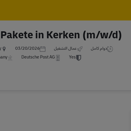
Skip to main content
Skip to main content
d Pakete in Kerken (m/w/d)
Posted Date
دوام كامل
عمال التشغيل
03/20/2026
y
many
Deutsche Post AG
Yes