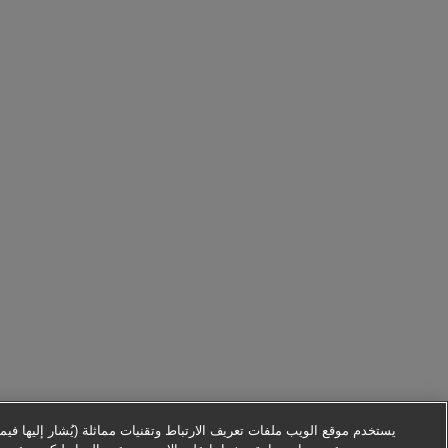
يستخدم موقع الويب ملفات تعريف الارتباط وتقنيات مماثلة (يُشار إليها فيما ب