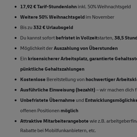
17,92 € Tarif-Stundenlohn
inkl. 50% Weihnachtsgeld
Weitere 50% Weihnachtsgeld
im November
Bis zu
332 € Urlaubsgeld
Du kannst sofort
befristet in Vollzeit
starten,
38,5 Stu
Möglichkeit der
Auszahlung von Überstunden
Ein
krisensicherer Arbeitsplatz, garantierte Gehaltss
pünktliche Gehaltszahlungen
Kostenlose
Bereitstellung von
hochwertiger Arbeitsk
Ausführliche Einweisung (bezahlt)
– wir machen dich fi
Unbefristete Übernahme
und
Entwicklungsmöglichke
offenen Positionen
möglich
Attraktive Mitarbeiterangebote
wie z.B. arbeitgeberfin
Rabatte bei Mobilfunkanbietern, etc.