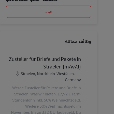
البدء
وظائف مماثلة
Zusteller für Briefe und Pakete in
Straelen (m/w/d)
الموقع
Straelen, Nordrhein-Westfalen,
Germany
Werde Zusteller für Pakete und Briefe in
Straelen. Was wir bieten. 17,92 € Tarif-
Stundenlohn inkl. 50% Weihnachtsgeld.
Weitere 50% Weihnachtsgeld im
November. Bis zu 332 € Urlaubsgeld. Du