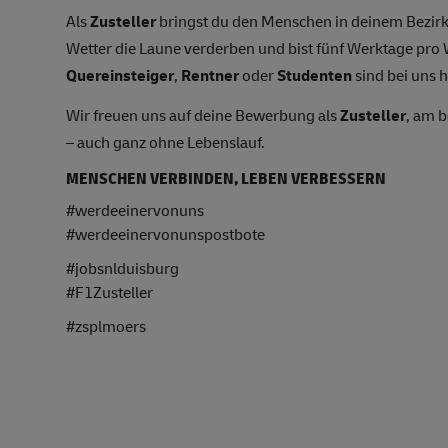
Als
Zusteller
bringst du den Menschen in deinem Bezirk
Wetter die Laune verderben und bist fünf Werktage pr
Quereinsteiger
,
Rentner
oder
Studenten
sind bei uns h
Wir freuen uns auf deine Bewerbung als
Zusteller
, am 
– auch ganz ohne Lebenslauf.
MENSCHEN VERBINDEN, LEBEN VERBESSERN
#werdeeinervonuns
#werdeeinervonunspostbote
#jobsnlduisburg
#F1Zusteller
#zsplmoers