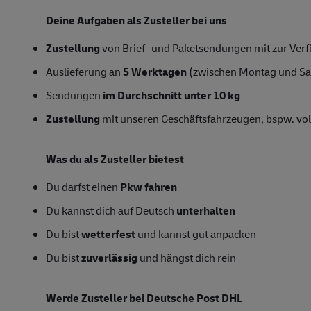
Deine Aufgaben als
Zusteller
bei uns
Zustellung
von Brief- und Paketsendungen mit zur Verfü
Auslieferung an
5 Werktagen
(zwischen Montag und S
Sendungen
im Durchschnitt unter 10 kg
Zustellung
mit unseren Geschäftsfahrzeugen, bspw. vol
Was du als Zusteller bietest
Du darfst einen
Pkw fahren
Du kannst dich auf Deutsch
unterhalten
Du bist
wetterfest
und kannst gut anpacken
Du bist
zuverlässig
und hängst dich rein
Werde
Zusteller
bei Deutsche Post DHL