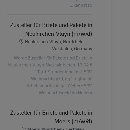
kannst so...
Zusteller für Briefe und Pakete in
Neukirchen-Vluyn (m/w/d)
الموقع
Neukirchen-Vluyn, Nordrhein-
Westfalen, Germany
Werde Zusteller für Pakete und Briefe in
Neukirchen-Vluyn. Was wir bieten. 17,92 €
Tarif-Stundenlohn inkl. 50%
Weihnachtsgeld, ggf. regionale
Arbeitsmarktzulage. Weitere 50%
Weihnachtsgeld im Novem...
Zusteller für Briefe und Pakete in
Moers (m/w/d)
الموقع
Moers, Nordrhein-Westfalen,