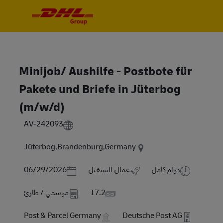
Skip to main content
Skip to main content
-
-
Minijob/ Aushilfe - Postbote für
Pakete und Briefe in Jüterbog
(m/w/d)
AV-242093
Jüterbog,Brandenburg,Germany
Posted Date
دوام كامل
عمال التشغيل
06/29/2026
17.2
موسمي / طارئ
Post & Parcel Germany
Deutsche Post AG