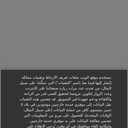
يستخدم موقع الويب ملفات تعريف الارتباط وتقنيات مماثلة
(يُشار إليها فيما بعدُ باسم "التقنيات") التي تمكِّننا، على سبيل
المثال، من تحديد عدد مرات زيارة صفحاتنا على الإنترنت
وعدد الزوار لتكوين عروضنا لتحقيق أقصى قدر من الراحة
والكفاءة ودعم جهودنا في التسويق. قد تتضمن هذه التقنيات
نقل البيانات إلى موفري خدمة خارجيين موجودين في بلاد لا
تتميز بمستوى كافٍ من حماية البيانات (على سبيل المثال،
الولايات المتحدة). للحصول على مزيدٍ من المعلومات التي
تتضمن معالجة البيانات على يد موفري خدمة خارجيين
وإمكانية إلغاء موافقتك في أي وقت، يُرجى الاطلاع على