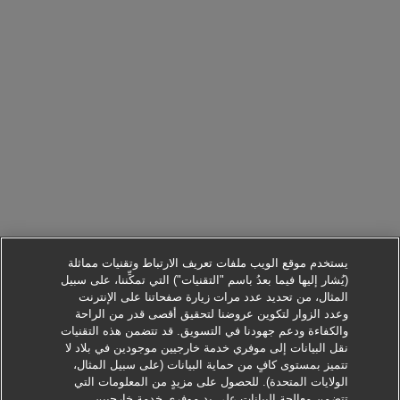
يستخدم موقع الويب ملفات تعريف الارتباط وتقنيات مماثلة
(يُشار إليها فيما بعدُ باسم "التقنيات") التي تمكِّننا، على سبيل
المثال، من تحديد عدد مرات زيارة صفحاتنا على الإنترنت
وعدد الزوار لتكوين عروضنا لتحقيق أقصى قدر من الراحة
والكفاءة ودعم جهودنا في التسويق. قد تتضمن هذه التقنيات
نقل البيانات إلى موفري خدمة خارجيين موجودين في بلاد لا
تتميز بمستوى كافٍ من حماية البيانات (على سبيل المثال،
الولايات المتحدة). للحصول على مزيدٍ من المعلومات التي
تتضمن معالجة البيانات على يد موفري خدمة خارجيين