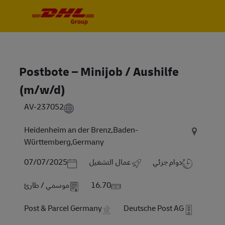
Skip to main content
Skip to main content
-
-
Postbote – Minijob / Aushilfe
(m/w/d)
AV-237052
Heidenheim an der Brenz,Baden-
Württemberg,Germany
Posted Date
دوام جزئي
عمال التشغيل
07/07/2025
16.70
موسمي / طارئ
Post & Parcel Germany
Deutsche Post AG