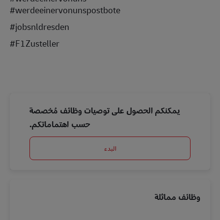
#werdeeinervonunspostbote
#jobsnldresden
#F1Zusteller
يمكنكم الحصول على توصيات وظائف مُخصصة
حسب اهتماماتكم.
البدء
وظائف مماثلة