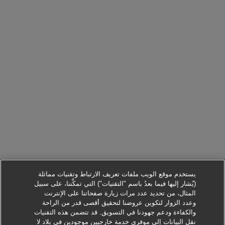
يستخدم موقع الويب ملفات تعريف الارتباط وتقنيات مماثلة
(يُشار إليها فيما بعدُ باسم "التقنيات") التي تمكِّننا، على سبيل
المثال، من تحديد عدد مرات زيارة صفحاتنا على الإنترنت
وعدد الزوار لتكوين عروضنا لتحقيق أقصى قدر من الراحة
والكفاءة ودعم جهودنا في التسويق. قد تتضمن هذه التقنيات
نقل البيانات إلى موفري خدمة خارجيين موجودين في بلاد لا