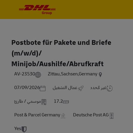
Skip to main content
Skip to main content
-
-
Postbote für Pakete und Briefe
(m/w/d)/
Minijob/Aushilfe/Abrufkraft
AV-23530
Zittau,Sachsen,Germany
Posted Date
غير مُحدد
عمال التشغيل
07/09/2026
17.2
موسمي / طارئ
Post & Parcel Germany
Deutsche Post AG
Yes